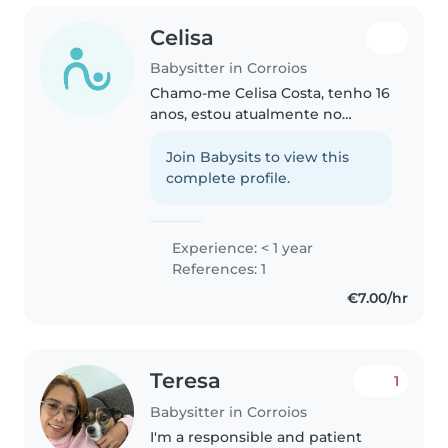
Celisa
Babysitter in Corroios
Chamo-me Celisa Costa, tenho 16
anos, estou atualmente no
11oano e procuro um reforço de
verão. Sou bastante proativa, sei
Join Babysits to view this
trabalhar em equipa e
complete profile.
empenhada. Apesar de ser
adolescente,..
Experience: < 1 year
References: 1
€7.00/hr
Teresa
1
Babysitter in Corroios
I'm a responsible and patient