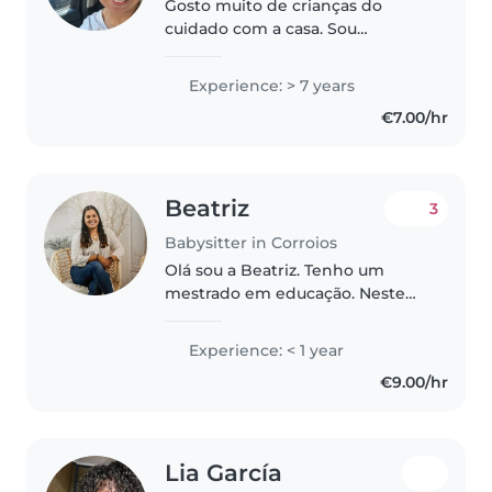
Gosto muito de crianças do
cuidado com a casa. Sou
atenciosa muito paciente. E
cuidadosa. Gosto muito de cuidar
Experience: > 7 years
do lar e dar carinho. Estou a sair
€7.00/hr
de um trabalho agora ja no fim
de..
Beatriz
3
Babysitter in Corroios
Olá sou a Beatriz. Tenho um
mestrado em educação. Neste
momento estou a exercer como
Educadora de Infância. Estou
Experience: < 1 year
disponível aos fim de semana, ao
€9.00/hr
final do dia e noites para cuidar..
Lia García