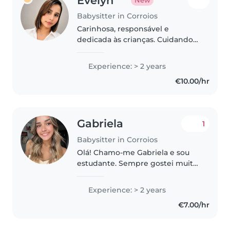
Evelyn
New
Babysitter in Corroios
Carinhosa, responsável e
dedicada às crianças. Cuidando
com carinho, segurança e
dedicação. Responsável, amorosa
Experience: > 2 years
e comprometida. Paciente,
€10.00/hr
cuidadosa e muito dedicada.
Amo cuidar..
Gabriela
1
Babysitter in Corroios
Olá! Chamo-me Gabriela e sou
estudante. Sempre gostei muito
de crianças e de passar tempo
com elas, por isso decidi
Experience: > 2 years
começar a trabalhar como
€7.00/hr
babysitter. Considero-me uma
pessoa responsável..