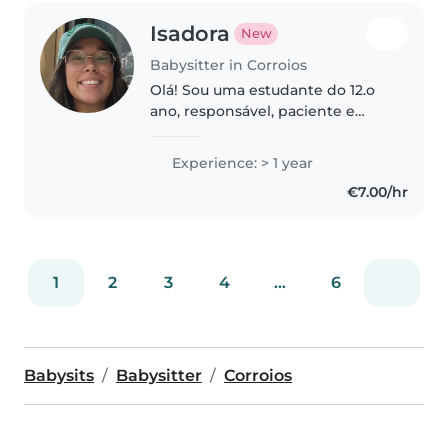
Isadora
New
Babysitter in Corroios
Olá! Sou uma estudante do 12.o
ano, responsável, paciente e
dedicada. Gosto de passar
tempo com crianças, brincar,
Experience: > 1 year
fazer atividades criativas e ajudá-
€7.00/hr
las nas suas rotinas.
Comprometo-me..
1
2
3
4
...
6
Babysits
Babysitter
Corroios