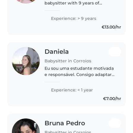
babysitter with 9 years of
experience caring for babies and
toddlers. I'm fluent English and
Experience: > 9 years
can speak Dutch but not
€13.00/hr
perfectly and love engaging
children..
Daniela
Babysitter in Corroios
Eu sou uma estudante motivada
e responsável. Consigo adaptar
me a diversas situações e
procuro sempre novos desafios.
Experience: < 1 year
Dedico me naquilo que faço.
€7.00/hr
Bruna Pedro
Babysitter in Corroios