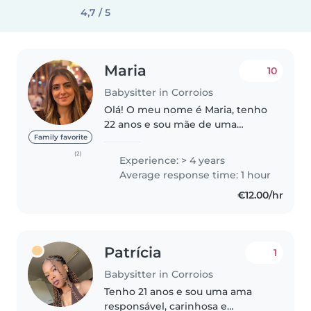
4,7 / 5
Maria
10
Babysitter in Corroios
Olá! O meu nome é Maria, tenho
22 anos e sou mãe de uma
menina maravilhosa. Tenho
Family favorite
ampla experiência com bebés e
(2)
Experience: > 4 years
crianças de várias idades, algo
Average response time: 1 hour
que me trouxe sensibilidade,
€12.00/hr
responsabilidade..
Patrícia
1
Babysitter in Corroios
Tenho 21 anos e sou uma ama
responsável, carinhosa e