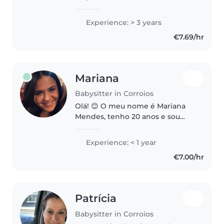
paciente. Tenho 3 anos de
experiência a cuidar de crianças
Experience: > 3 years
desde bebés até adolescentes.
€7.69/hr
Sou capaz de os ajudar com
desenho, leitura,..
Mariana
Babysitter in Corroios
Olá! 😊 O meu nome é Mariana
Mendes, tenho 20 anos e sou
uma pessoa muito responsável,
carinhosa, divertida e proativa.
Experience: < 1 year
Gosto muito de crianças e adoro
€7.00/hr
acompanhar o seu crescimento,..
Patrícia
Babysitter in Corroios