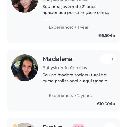
Sou uma jovem de 21 anos
apaixonada por crianças e com
diversas habilidades para cuidar
delas. Tenho um curso de auxiliar
Experience: < 1 year
de educação e babysitting. Falo
€6.50/hr
inglês e português, sendo..
Madalena
1
Babysitter in Corroios
Sou animadora sociocultural de
curso profissional e aqui trabalho
com todas as faixas etárias,
tenho um pouco de experiência
Experience: > 2 years
com portadores de deficiência, e
€10.00/hr
adoro fazer trabalhos..