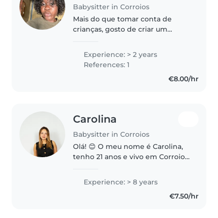
Babysitter in Corroios
Mais do que tomar conta de
crianças, gosto de criar um
ambiente onde elas se sintam
seguras, felizes e bem cuidadas.
Experience: > 2 years
Sou responsável, paciente e de
References: 1
confiança, e trato cada criança..
€8.00/hr
Carolina
Babysitter in Corroios
Olá! 😊 O meu nome é Carolina,
tenho 21 anos e vivo em Corroios.
Há quem veja tomar conta de
crianças como um trabalho. Eu
Experience: > 8 years
vejo como um privilégio.
€7.50/hr
Acompanhar o crescimento de
uma..