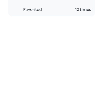
Favorited
12 times