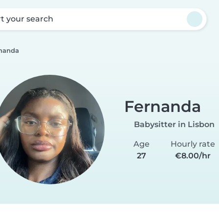
rt your search
nanda
Fernanda
Babysitter in Lisbon
Age
Hourly rate
27
€8.00/hr