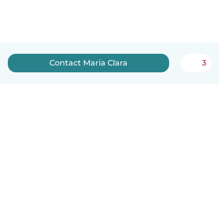
Contact Maria Clara
3
English
How it works
Help
Terms & Privacy
Pricing
Company details
Babysits for Work