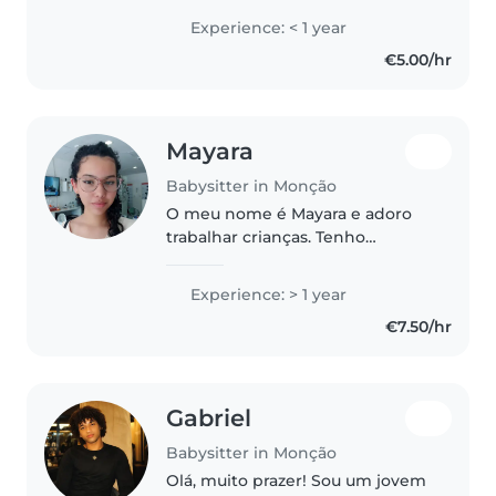
Experience: < 1 year
€5.00/hr
Mayara
Babysitter in Monção
O meu nome é Mayara e adoro
trabalhar crianças. Tenho
experiência a cuidar de crianças
de diferentes idades, tendo já
Experience: > 1 year
tomado conta de várias crianças
€7.50/hr
ao longo do tempo. Sou uma
pessoa..
Gabriel
Babysitter in Monção
Olá, muito prazer! Sou um jovem