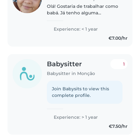
Olá! Gostaria de trabalhar como
babá. Já tenho alguma
experiência cuidando dos meus
primos, sobrinhos e filhos de
Experience: < 1 year
amigos. Sou criativa, divertida e
€7.00/hr
enérgica, e além de cuidar de
crianças,..
Babysitter
1
Babysitter in Monção
Join Babysits to view this
complete profile.
Experience: > 1 year
€7.50/hr