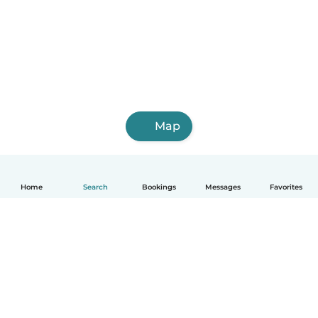
Map
Home
Search
Bookings
Messages
Favorites
English
How it works
Help
Terms & Privacy
Pricing