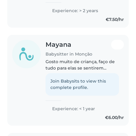
Experience: > 2 years
€7.50/hr
Mayana
Babysitter in Monção
Gosto muito de criança, faço de
tudo para elas se sentirem
confortáveis e acolhidas, nas faz
um tempo que eu cuido de
Join Babysits to view this
crianças
complete profile.
Experience: < 1 year
€6.00/hr