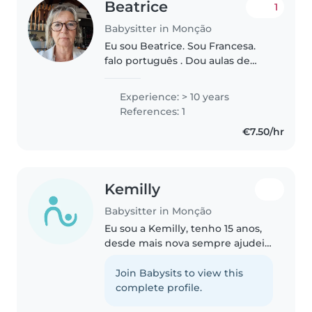
Beatrice
1
Babysitter in Monção
Eu sou Beatrice. Sou Francesa.
falo português . Dou aulas de
francês para crianças Tenho uma
formação de educadora de
Experience: > 10 years
crianças . Tenho expérienças
References: 1
com crianças de varias idades
€7.50/hr
seja..
Kemilly
Babysitter in Monção
Eu sou a Kemilly, tenho 15 anos,
desde mais nova sempre ajudei
em casa, a cuidar dos meus
irmãos e primos. Sou
Join Babysits to view this
responsável, cuidadosa e
complete profile.
esforçada!