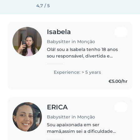
4,7 / 5
Isabela
Babysitter in Monção
Olá! sou a Isabela tenho 18 anos
sou responsável, divertida e
amigável. Tenho 5 ano de
experiência a cuidar de crianças
Experience: > 5 years
pequenas e em idade pré-
€5.00/hr
escolar. Embora não tenha
certificação..
ERICA
Babysitter in Monção
Sou apaixonada em ser
mamã,assim sei a dificuldade
que é deixar minha princesa