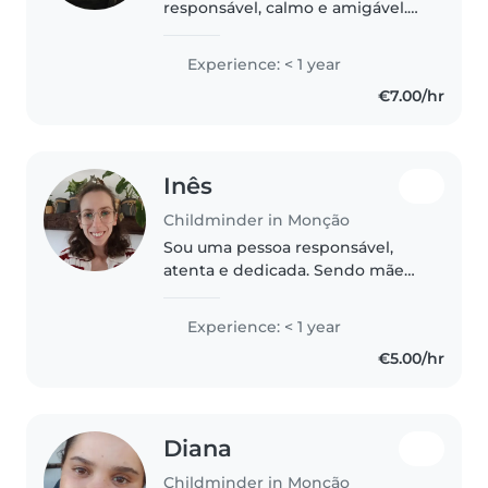
responsável, calmo e amigável.
Atualmente, estou a frequentar a
escola e iniciei recentemente a
Experience: < 1 year
prestação de cuidados infantis.
€7.00/hr
Tenho habilidades em..
Inês
Childminder in Monção
Sou uma pessoa responsável,
atenta e dedicada. Sendo mãe
de um bebé de 6 meses, tenho
experiência prática com rotinas,
Experience: < 1 year
cuidados e atenção constante.
€5.00/hr
Sou paciente, organizada e
carinhosa,..
Diana
Childminder in Monção