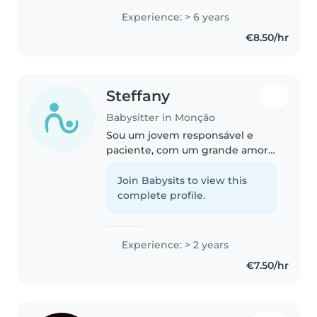
com outra pessoa. Sendo assim
Experience: > 6 years
eu cuido do seu filho como se
€8.50/hr
fosse a minha. Gosto de tudo
organizado,limpo. Gosto..
Steffany
Babysitter in Monção
Sou um jovem responsável e
paciente, com um grande amor
por crianças. Estou disponível
para cuidar de crianças em idade
Join Babysits to view this
escolar no meu local. Falo o
complete profile.
básico do Inglês e Português, e..
Experience: > 2 years
€7.50/hr