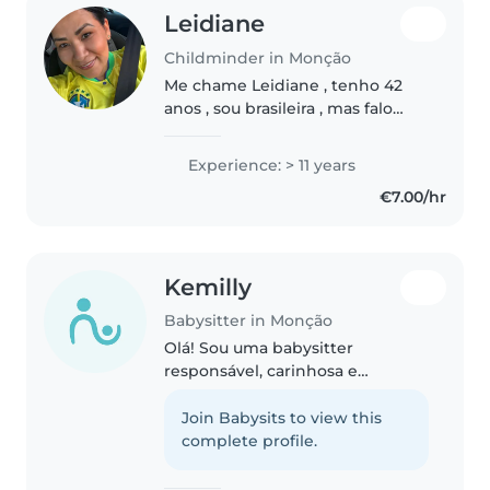
Leidiane
Childminder in Monção
Me chame Leidiane , tenho 42
anos , sou brasileira , mas falo
inglês também . Tenho 18 anos
de experiência , já trabalhei com
Experience: > 11 years
famílias no brasil , Irlanda ,
€7.00/hr
Inglaterra , e Portugal..
Kemilly
Babysitter in Monção
Olá! Sou uma babysitter
responsável, carinhosa e
dedicada, com grande gosto por
cuidar de crianças. Tenho
Join Babysits to view this
paciência, criatividade e gosto
complete profile.
de criar um ambiente seguro e
divertido, ajudando..