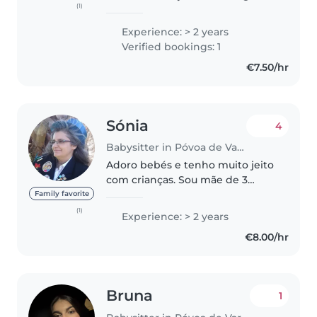
(1)
da AGP e tenho experiência em
criar atividades para crianças até
Experience: > 2 years
aos 16 anos. Cuidei de um
Verified bookings: 1
menino desde que nasceu até..
€7.50/hr
Sónia
4
Babysitter in Póvoa de Varzim
Adoro bebés e tenho muito jeito
com crianças. Sou mãe de 3
fantásticos seres humanos. Já
Family favorite
cuidei de mais bebés e crianças
(1)
Experience: > 2 years
e os pais ficaram muito
€8.00/hr
agradados comigo. Sou muito
responsável,..
Bruna
1