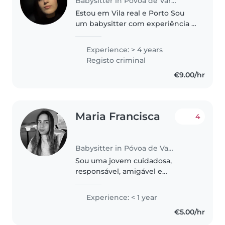
Babysitter in Póvoa de Varzim
Estou em Vila real e Porto Sou
um babysitter com experiência e
carinhosa, com 2 anos de
experiência a cuidar de crianças
Experience: > 4 years
dos 2 aos 12 anos. Tenho curso
Registo criminal
técnica auxiliar de ação
€9.00/hr
educativa..
Maria Francisca
4
Babysitter in Póvoa de Varzim
Sou uma jovem cuidadosa,
responsável, amigável e
carinhosa. Estou a fazer
licenciatura em Gestão e adoro
Experience: < 1 year
desenhar, ler e fazer trabalhos
€5.00/hr
manuais. Estou confortável com
animais de estimação,..