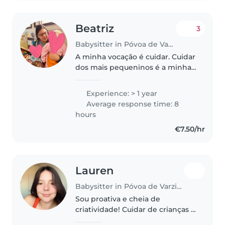
Beatriz
3
Babysitter in Póvoa de Varzim
A minha vocação é cuidar. Cuidar
dos mais pequeninos é a minha
real paixão. Tenho experiência
de trabalho numa creche, onde
Experience: > 1 year
aprendi a aprimorar o meu
Average response time: 8
instinto maternal. Tive
hours
oportunidade..
€7.50/hr
Lauren
Babysitter in Póvoa de Varzim
Sou proativa e cheia de
criatividade! Cuidar de crianças é
minha paixão e adoro