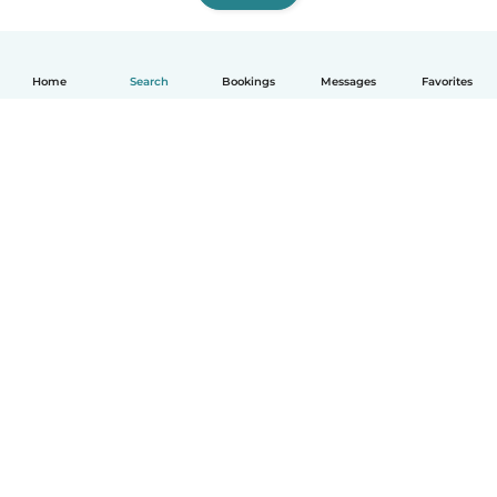
Home
Search
Bookings
Messages
Favorites
English
How it works
Help
Terms & Privacy
Pricing
Company details
Babysits for Work
Community standards
© Babysits B.V.