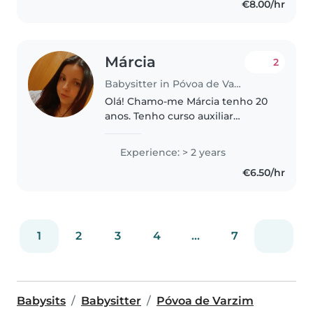
€8.00/hr
Márcia
2
Babysitter in Póvoa de Varzim
Olá! Chamo-me Márcia tenho 20
anos. Tenho curso auxiliar
educativa , monitora e
montessori avançado. Sou recém
Experience: > 2 years
mamã Possuo experiência em
€6.50/hr
berçário e sala de 1 ano e
também pre escola..
1
2
3
4
...
7
Babysits
Babysitter
Póvoa de Varzim