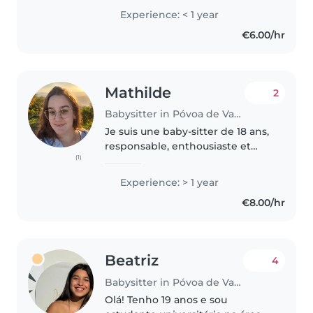
transformar momentos em
Experience: < 1 year
brincadeiras, artes e histórias.
€6.00/hr
Com habilidades em música,
desenho e artesanato,..
Mathilde
2
Babysitter in Póvoa de Varzim
Je suis une baby-sitter de 18 ans,
responsable, enthousiaste et
(1)
empathique. Bien que je n'aie
pas encore d'expérience
Experience: > 1 year
professionnelle, j'ai développé
€8.00/hr
des compétences utiles en
langues,..
Beatriz
4
Babysitter in Póvoa de Varzim
Olá! Tenho 19 anos e sou