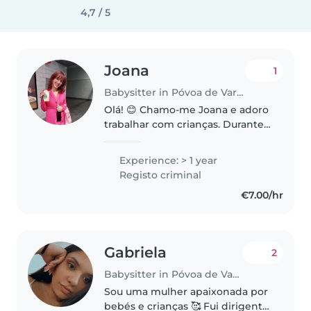
4,7 / 5
Joana
1
Babysitter in Póvoa de Varzim
Olá! 😊 Chamo-me Joana e adoro
trabalhar com crianças. Durante
o meu curso profissional de
Animação Sociocultural, estagiei
Experience: > 1 year
num Centro Social, onde
Registo criminal
trabalhei com crianças dos 3 aos..
€7.00/hr
Gabriela
2
Babysitter in Póvoa de Varzim
Sou uma mulher apaixonada por
bebés e crianças 🥰 Fui dirigente