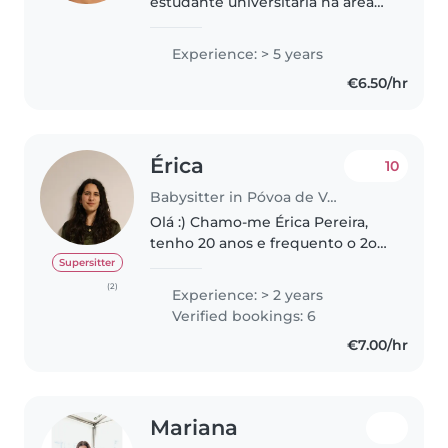
estudante universitária na área
da Educação. Tenho um enorme
gosto em trabalhar com crianças
Experience: > 5 years
e acredito que cada momento
€6.50/hr
com elas é uma oportunidade de
aprender..
Érica
10
Babysitter in Póvoa de Varzim
Olá :) Chamo-me Érica Pereira,
tenho 20 anos e frequento o 2o
ano de ciências farmacêuticas na
Supersitter
faculdade de farmácia da
(2)
Experience: > 2 years
universidade do porto. Sou uma
Verified bookings: 6
pessoa responsável e dedicada,..
€7.00/hr
Mariana