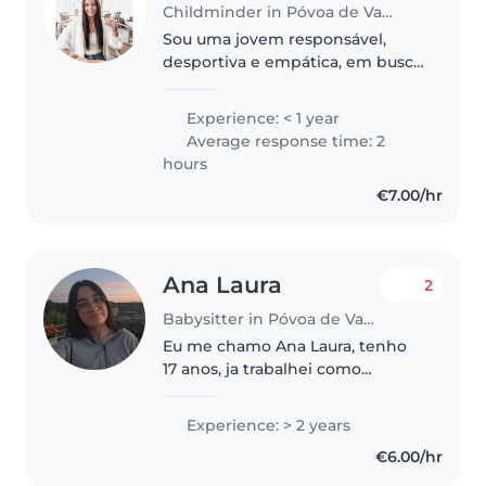
Childminder in Póvoa de Varzim
Sou uma jovem responsável,
desportiva e empática, em busca
de uma oportunidade para
cuidar das suas crianças. Tenho
Experience: < 1 year
formação em Serviço Social e
Average response time: 2
estou a estudar Gerontologia
hours
Social..
€7.00/hr
Ana Laura
2
Babysitter in Póvoa de Varzim
Eu me chamo Ana Laura, tenho
17 anos, ja trabalhei como
babysitter desde os 15 anos,
inclusive mais de uma criança ao
Experience: > 2 years
mesmo tempo, tenho
€6.00/hr
experiência com bebês dos 3
meses aos 12 anos,..