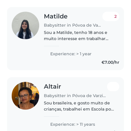
Matilde
2
Babysitter in Póvoa de Varzim
Sou a Matilde, tenho 18 anos e
muito interesse em trabalhar
com crianças. Estou no 12° ano e
pretendo tirar educação básica,
Experience: > 1 year
curso esse que me permitirá ser
€7.00/hr
educadora de infância e..
Altair
Babysitter in Póvoa de Varzim
Sou brasileira, e gosto muito de
crianças, trabalhei em Escola por
28 anos, gosto de brincar, e de
cuidar, gosto de ler e contar
Experience: > 11 years
histórias.