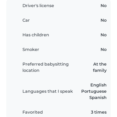
Driver's license
No
Car
No
Has children
No
Smoker
No
Preferred babysitting
At the
location
family
English
Languages that I speak
Portuguese
Spanish
Favorited
3 times