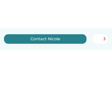
Contact Nicole
3
English
How it works
Help
Terms & Privacy
Pricing
Company details
Babysits for Work