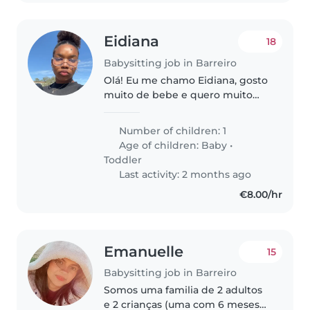
Eidiana
18
Babysitting job in Barreiro
Olá! Eu me chamo Eidiana, gosto
muito de bebe e quero muito
trabalhar com os bebês sou
muito simpática ☺️
Number of children: 1
Age of children:
Baby
•
Toddler
Last activity: 2 months ago
€8.00/hr
Emanuelle
15
Babysitting job in Barreiro
Somos uma familia de 2 adultos
e 2 crianças (uma com 6 meses