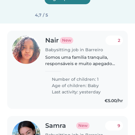
4,7 / 5
Nair
2
New
Babysitting job in Barreiro
Somos uma família tranquila,
responsáveis e muito apegado
aos filhos😊
Number of children: 1
Age of children:
Baby
Last activity: yesterday
€5.00/hr
Samra
9
New
Babysitting job in Barreiro