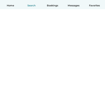
Home
Search
Bookings
Messages
Favorites
English
How it works
Help
Terms & Privacy
Pricing
Company details
Babysits for Work
Community standards
© Babysits B.V.