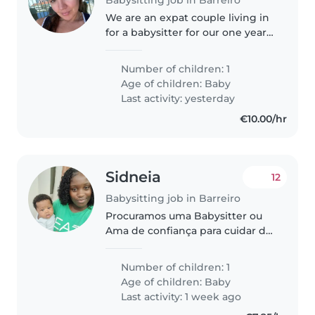
We are an expat couple living in
for a babysitter for our one year
old Olivia.
Number of children: 1
Age of children:
Baby
Last activity: yesterday
€10.00/hr
Sidneia
12
Babysitting job in Barreiro
Procuramos uma Babysitter ou
Ama de confiança para cuidar do
nosso bebé, um menino calmo e
muito engraçado. Precisamos de
Number of children: 1
alguém que esteja disponível
Age of children:
Baby
para prestar assistência na
Last activity: 1 week ago
nossa..