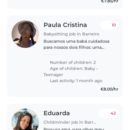
€7.85/hr
Paula Cristina
10
Babysitting job in Barreiro
Buscamos uma babá cuidadosa
para nossos dois filhos: uma
criança energética e um
adolescente amigável.
Number of children: 2
Precisamos de alguém confiável
Age of children:
Baby
•
e carinhoso para cuidar deles em
Teenager
vossa casa ...
Last activity: 1 month ago
€8.00/hr
Eduarda
42
Childminder job in Barreiro
Procuro ama, para olhar meu