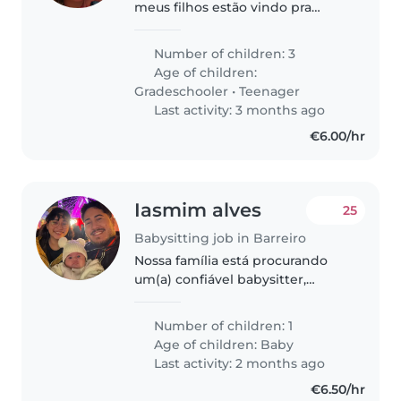
meus filhos estão vindo pra
morar conosco e ainda não estão
matriculados na escola e preciso
Number of children: 3
de alguém que tenha total
Age of children:
disponibilidade pois não tenho..
Gradeschooler
•
Teenager
Last activity: 3 months ago
€6.00/hr
Iasmim alves
25
Babysitting job in Barreiro
Nossa família está procurando
um(a) confiável babysitter,
nanny ou ama que possa cuidar
do nosso bebê. Precisamos de
Number of children: 1
alguém que seja confortável com
Age of children:
Baby
animais de estimação. Nossa
Last activity: 2 months ago
filhinha..
€6.50/hr