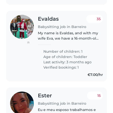
Evaldas
35
Babysitting job in Barreiro
My name is Evaldas, and with my
wife Eva, we have a 16-month-old
(1)
daughter Sofia. She is very
curiuous and energetic toddler
Number of children: 1
and we are looking for a some
Age of children:
Toddler
help sometimes to look after..
Last activity: 3 months ago
Verified bookings: 1
€7.00/hr
Ester
15
Babysitting job in Barreiro
Eu e meu esposo trabalhamos e