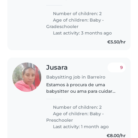
outra com 11 anos), estou a
procura de empregopor isso
Number of children: 2
preciso de uma babysiter para o
Age of children:
Baby
•
meu bebe em breve.
Gradeschooler
Last activity: 3 months ago
€5.50/hr
Jusara
9
Babysitting job in Barreiro
Estamos à procura de uma
babysitter ou ama para cuidar
dos nossos dois filhos, um bebé
e uma criança em idade pré-
Number of children: 2
escolar. As nossas crianças são
Age of children:
Baby
•
energéticas, curiosas e muito
Preschooler
amigáveis...
Last activity: 1 month ago
€8.00/hr