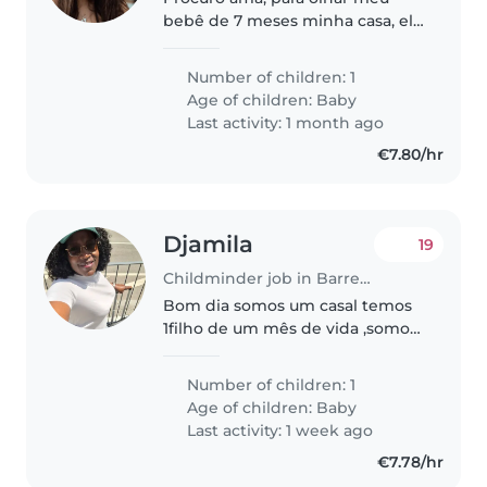
bebê de 7 meses minha casa, ele
já tem uma rotina e muito
esperto, amoro e calmo. Procuro
Number of children: 1
pessoa com experiência que siga
Age of children:
Baby
a rotina dele, brinque e o ajude..
Last activity: 1 month ago
€7.80/hr
Djamila
19
Childminder job in Barreiro
Bom dia somos um casal temos
1filho de um mês de vida ,somos
uma familia humilde simpaticos
estamos a procura de uma Ama
Number of children: 1
apartir dos 6meses de vida do
Age of children:
Baby
nosso bebé, precisamos de uma..
Last activity: 1 week ago
€7.78/hr