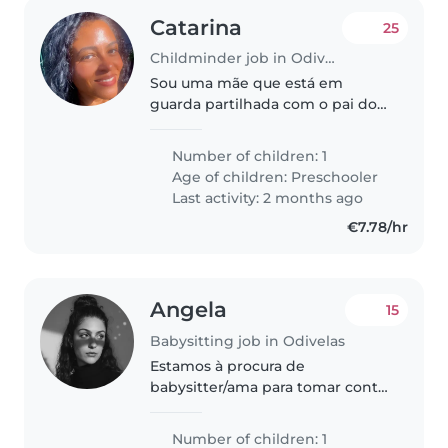
Catarina
25
Childminder job in Odivelas
Sou uma mãe que está em
guarda partilhada com o pai do
meu filho, e estou com ele duas
semanas por mês
Number of children: 1
Age of children:
Preschooler
Last activity: 2 months ago
€7.78/hr
Angela
15
Babysitting job in Odivelas
Estamos à procura de
babysitter/ama para tomar conta
do nosso bebé de 9 meses até
ele entrar na creche
Number of children: 1