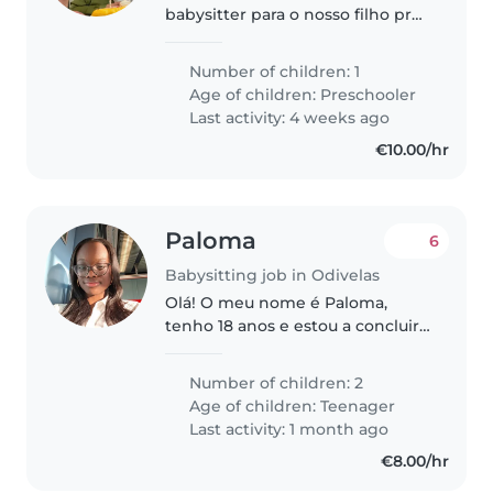
babysitter para o nosso filho pré-
escolar, que é energético,
engraçado e desportivo.
Number of children: 1
Preferimos alguém com
Age of children:
Preschooler
experiência em lidar com
Last activity: 4 weeks ago
crianças com autismo. Estamos..
€10.00/hr
Paloma
6
Babysitting job in Odivelas
Olá! O meu nome é Paloma,
tenho 18 anos e estou a concluir
o curso de Ação Educativa. Tenho
experiência com crianças através
Number of children: 2
de um estágio de 1 mês numa
Age of children:
Teenager
sala com crianças dos 2 aos..
Last activity: 1 month ago
€8.00/hr