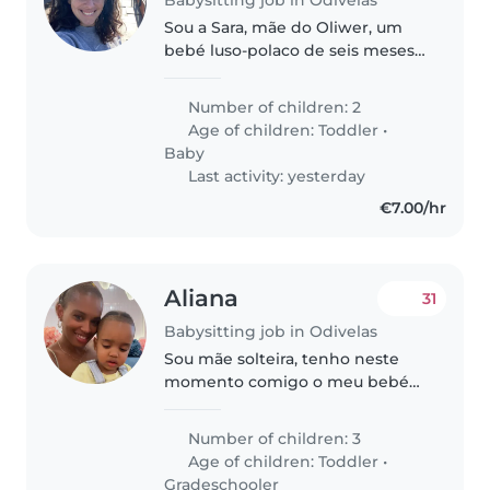
Sou a Sara, mãe do Oliwer, um
bebé luso-polaco de seis meses.
Moramos na Polónia, estamos de
visita a Portugal durante o Verão.
Number of children: 2
Vou estar a trabalhar durante
Age of children:
Toddler
•
este período, motivo pelo..
Baby
Last activity: yesterday
€7.00/hr
Aliana
31
Babysitting job in Odivelas
Sou mãe solteira, tenho neste
momento comigo o meu bebé
de dois anos. Fala, anda, corre e
como quase de tudo porque é
Number of children: 3
intolerante à lactose portanto so
Age of children:
Toddler
•
bebe leite vegetal. Moramos..
Gradeschooler