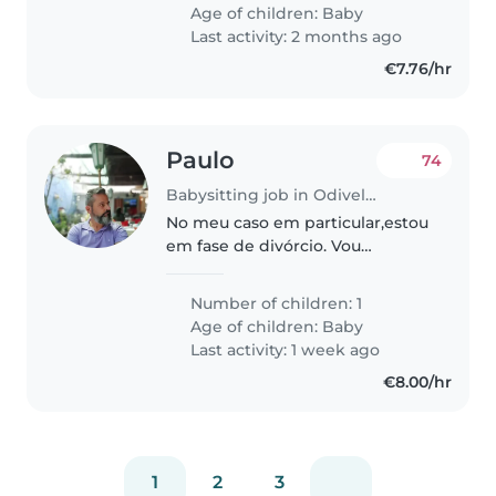
Age of children:
Baby
Last activity: 2 months ago
€7.76/hr
Paulo
74
Babysitting job in Odivelas
No meu caso em particular,estou
em fase de divórcio. Vou
necessitar de alguma ajuda,não
será todos os dias e nem todas as
Number of children: 1
semanas. Mais nesta fase de
Age of children:
Baby
adaptação. Claro que tenho
Last activity: 1 week ago
primazia..
€8.00/hr
1
2
3