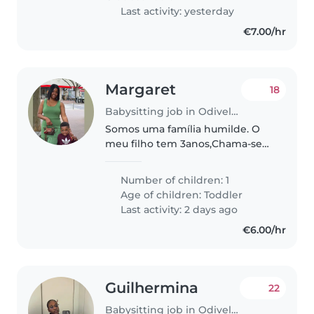
Last activity: yesterday
€7.00/hr
Margaret
18
Babysitting job in Odivelas
Somos uma família humilde. O
meu filho tem 3anos,Chama-se
ça calma.
Number of children: 1
Age of children:
Toddler
Last activity: 2 days ago
€6.00/hr
Guilhermina
22
Babysitting job in Odivelas