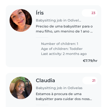
Íris
23
Babysitting job in Odivelas
Preciso de uma babysitter para o
meu filho, um menino de 1 ano e
meio, que é amigável, calmo e
curioso. Gostaríamos que a
Number of children: 1
babysitter viesse à nossa casa.
Age of children:
Toddler
Necessito apenas para dias..
Last activity: 2 months ago
€7.79/hr
Claudia
21
Babysitting job in Odivelas
Estamos à procura de uma
babysitter para cuidar dos nossos
dois filhos, um de 1 ano e outro