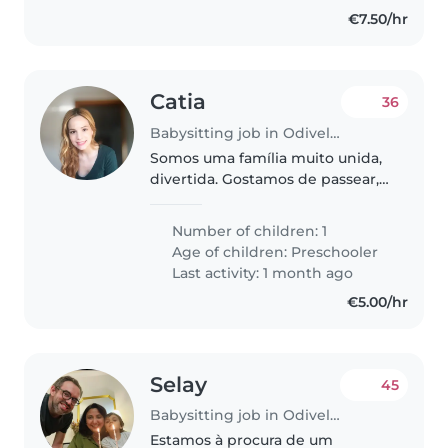
€7.50/hr
Catia
36
Babysitting job in Odivelas
Somos uma família muito unida,
divertida. Gostamos de passear,
brincar. Os meus filhos são muito
comunicativos, interativos. São
Number of children: 1
ambos muito conversadores.
Age of children:
Preschooler
Last activity: 1 month ago
€5.00/hr
Selay
45
Babysitting job in Odivelas
Estamos à procura de um