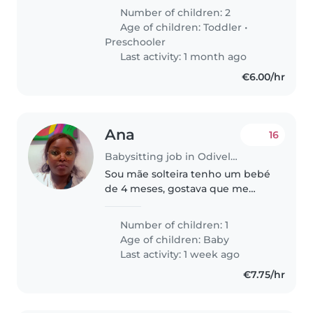
de 3 anos. Ambos são muito
Number of children: 2
energéticos e curiosos, mas
Age of children:
Toddler
•
também muito amigáveis.
Preschooler
Preferimos..
Last activity: 1 month ago
€6.00/hr
Ana
16
Babysitting job in Odivelas
Sou mãe solteira tenho um bebé
de 4 meses, gostava que me
ajudassem à cuidar do meu
filho!! Não tem necessidade
Number of children: 1
especial e pouco chorão.prefiro
Age of children:
Baby
alguèm que seja mãe tambèm
Last activity: 1 week ago
obrigada
€7.75/hr