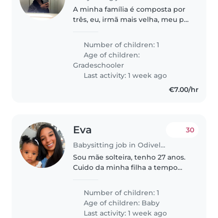
A minha família é composta por
três, eu, irmã mais velha, meu pai
e meu irmão mais novo. O meu
irmão é uma criança muito
Number of children: 1
carinhosa, tem espectro do
Age of children:
autismo nível 1, ele fala o básico..
Gradeschooler
Last activity: 1 week ago
€7.00/hr
Eva
30
Babysitting job in Odivelas
Sou mãe solteira, tenho 27 anos.
Cuido da minha filha a tempo
inteiro e quero colocá-la agora
aos cuidados de alguém para
Number of children: 1
que possa iniciar novamente o
Age of children:
Baby
trabalho. A minha bebé chama..
Last activity: 1 week ago