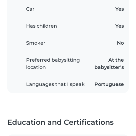
Car
Yes
Has children
Yes
Smoker
No
Preferred babysitting
At the
location
babysitter's
Languages that I speak
Portuguese
Education and Certifications