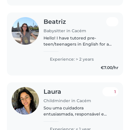
Beatriz
Babysitter in Cacém
Hello! I have tutored pre-
teen/teenagers in English for a
while and spent many, many
days looking after my
Experience: > 2 years
neighbours daughter when she
€7.00/hr
was younger. I also have a much
younger brother,..
Laura
1
Childminder in Cacém
Sou uma cuidadora
entusiasmada, responsável e
paciente, com habilidades em
leitura e artesanato. Gosto de
Experience: < 1 year