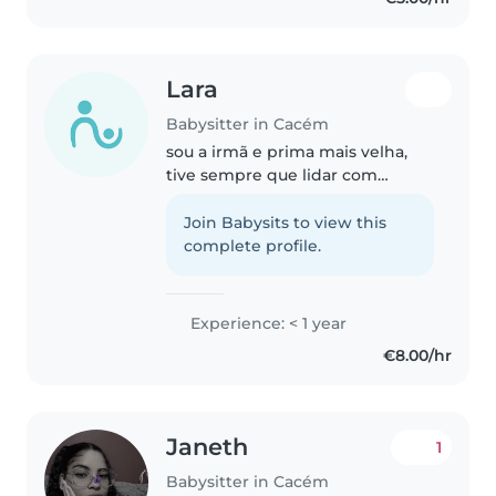
Lara
Babysitter in Cacém
sou a irmã e prima mais velha,
tive sempre que lidar com
crianças e tenho um sonho de
morar em outro país, e queria
Join Babysits to view this
começar cedo então acho que
complete profile.
vou dar me bem com este
trabalho!
Experience: < 1 year
€8.00/hr
Janeth
1
Babysitter in Cacém