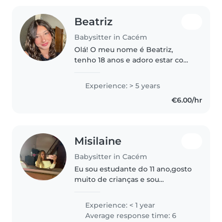
Beatriz
Babysitter in Cacém
Olá! O meu nome é Beatriz,
tenho 18 anos e adoro estar com
crianças. Sempre fui uma pessoa
muito responsável, paciente e
Experience: > 5 years
dedicada, e acredito que essas
€6.00/hr
qualidades são essenciais para..
Misilaine
Babysitter in Cacém
Eu sou estudante do 11 ano,gosto
muito de crianças e sou
constante elogianda pela forma
que cuida delas,e estou a procura
Experience: < 1 year
de um part time
Average response time: 6