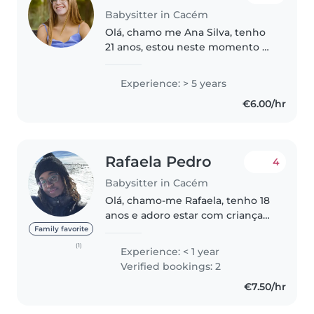
Babysitter in Cacém
Olá, chamo me Ana Silva, tenho
21 anos, estou neste momento a
tirar o curso de educação Básica,
já trabalhei numa creche como
Experience: > 5 years
polivalente em todas as salas e
€6.00/hr
trabalho ainda numa escola..
Rafaela Pedro
4
Babysitter in Cacém
Olá, chamo-me Rafaela, tenho 18
anos e adoro estar com crianças.
Embora ainda não tenha
Family favorite
trabalhado profissionalmente
(1)
Experience: < 1 year
como babysitter, já cuidei de
Verified bookings: 2
crianças da minha família e foi
€7.50/hr
sempre..