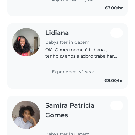
crianças em idade pré-escolar e
€7.00/hr
escolar e me sinto confortável
com tarefas..
Lidiana
Babysitter in Cacém
Olá! O meu nome é Lidiana ,
tenho 19 anos e adoro trabalhar
com crianças. Sempre cuidei dos
meus irmãos e primos, por isso já
Experience: < 1 year
tenho experiência prática em
€8.00/hr
lidar com diferentes idades,..
Samira Patricia
Gomes
Babysitter in Cacém