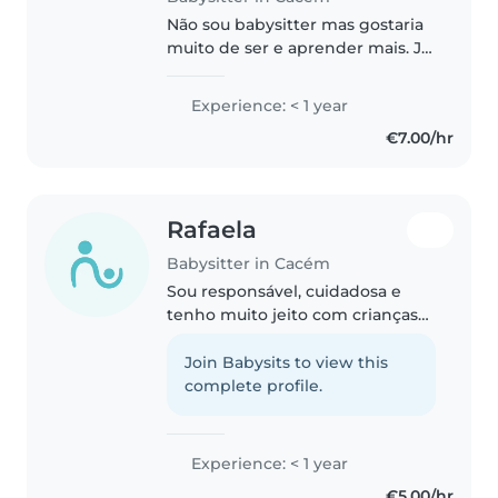
Não sou babysitter mas gostaria
muito de ser e aprender mais. Ja
trabalhei com duas crianças mas
era entre 7 e 8 anos por 1 mês,
Experience: < 1 year
gostei muito por isso quero
€7.00/hr
trabalhar nessa área.
Rafaela
Babysitter in Cacém
Sou responsável, cuidadosa e
tenho muito jeito com crianças
pequenas e pré-escolares. Adoro
contar histórias, desenhar,
Join Babysits to view this
brincar e poderia ajudar com os
complete profile.
trabalhos para casa. Tenho
experiência..
Experience: < 1 year
€5.00/hr