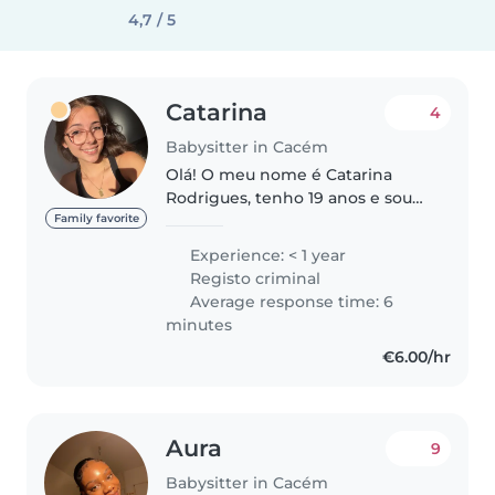
4,7 / 5
Catarina
4
Babysitter in Cacém
Olá! O meu nome é Catarina
Rodrigues, tenho 19 anos e sou
estudante de Licenciatura em
Family favorite
Gestão Aeronáutica. Sou uma
Experience: < 1 year
pessoa responsável, paciente,
Registo criminal
organizada, pontual e criativa,
Average response time: 6
características..
minutes
€6.00/hr
Aura
9
Babysitter in Cacém