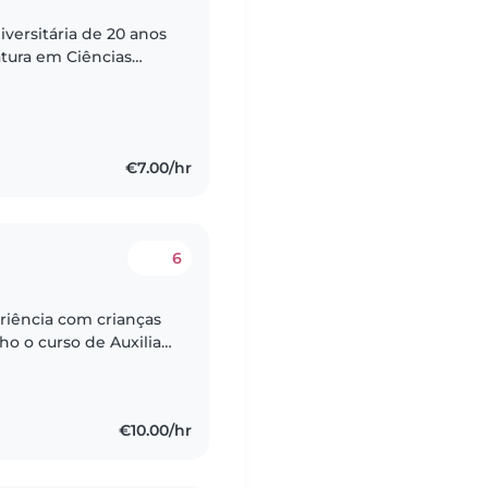
iversitária de 20 anos
atura em Ciências
€7.00/hr
6
riência com crianças
ho o curso de Auxiliar
s desde os 0 até aos
€10.00/hr