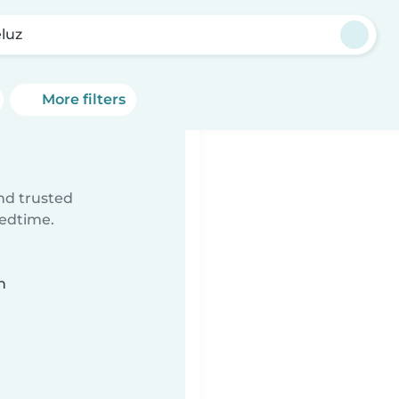
luz
More filters
ind trusted
bedtime.
n