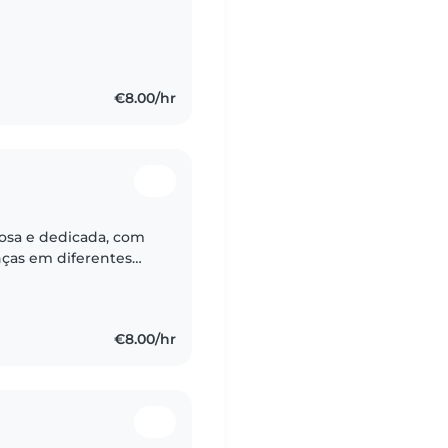
€8.00/hr
osa e dedicada, com
nças em diferentes
es educativas e
€8.00/hr