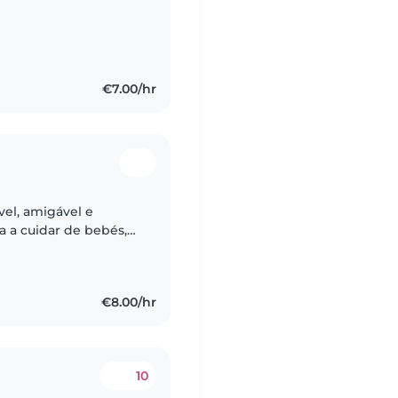
€7.00/hr
el, amigável e
a a cuidar de bebés,
ianças em idade de
€8.00/hr
10