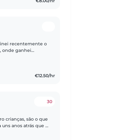
€8.00/hr
a, onde ganhei
 contextos educativos.
.
€12.50/hr
30
ro crianças, são o que
er como profissão,