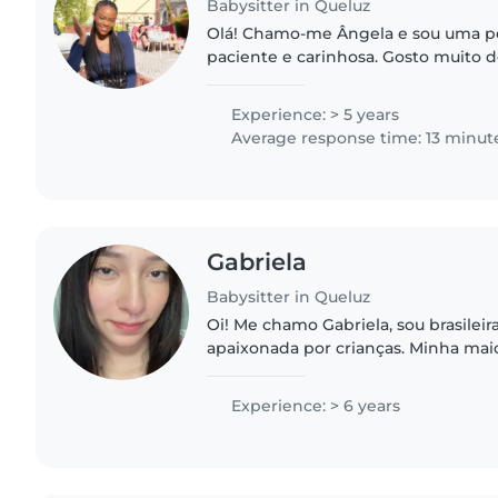
Babysitter in Queluz
Olá! Chamo-me Ângela e sou uma pe
paciente e carinhosa. Gosto muito d
feliz por poder cuidar delas, propo
ambiente seguro, calmo e..
Experience: > 5 years
Average response time: 13 minut
Gabriela
Babysitter in Queluz
Oi! Me chamo Gabriela, sou brasileir
apaixonada por crianças. Minha maio
cuidando da minha irmã desde pequ
tem 12 anos). Sou responsável,..
Experience: > 6 years