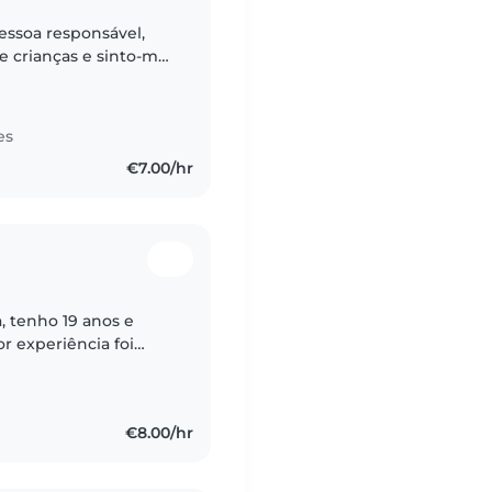
ssoa responsável,
e crianças e sinto-me
rcionando um
es
€7.00/hr
a, tenho 19 anos e
r experiência foi
enininha (hoje ela
€8.00/hr