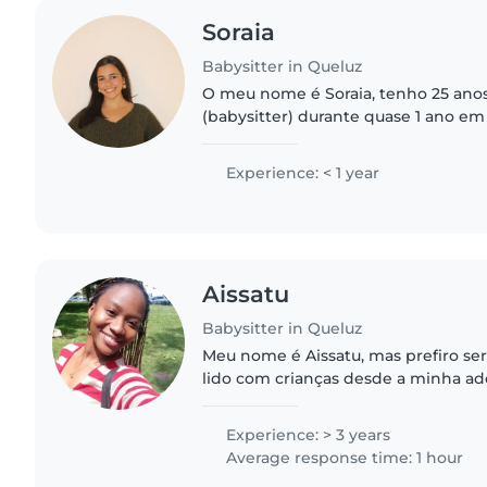
Soraia
Babysitter in Queluz
O meu nome é Soraia, tenho 25 anos e
(babysitter) durante quase 1 ano em 
que adorei! Sou uma pessoa simpátic
adora crianças. Tenho..
Experience: < 1 year
Aissatu
Babysitter in Queluz
Meu nome é Aissatu, mas prefiro ser 
lido com crianças desde a minha ad
divertir-me com elas. Já cuidei de u
meses até os seus..
Experience: > 3 years
Average response time: 1 hour