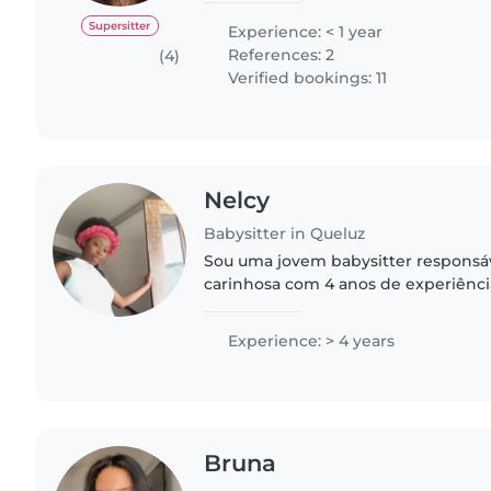
secundário, então..
Supersitter
Experience: < 1 year
References: 2
(4)
Verified bookings: 11
Nelcy
Babysitter in Queluz
Sou uma jovem babysitter responsáv
carinhosa com 4 anos de experiênci
crianças em idade pré-escolar e cr
creche. Adoro desenhar,..
Experience: > 4 years
Bruna