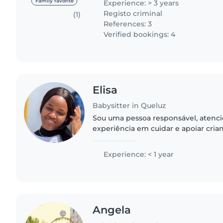
Family favorite
Experience: > 3 years
Registo criminal
(1)
References: 3
Verified bookings: 4
Elisa
Babysitter in Queluz
Sou uma pessoa responsável, atenci
experiência em cuidar e apoiar cria
idades. Gosto de promover atividad
lúdicas, garantindo sempre..
Experience: < 1 year
Angela