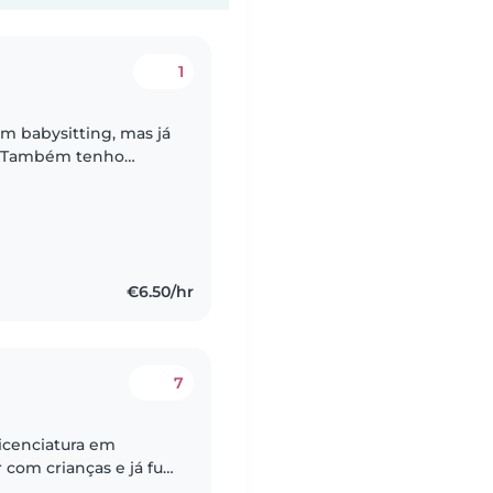
1
m babysitting, mas já
. Também tenho
ais pequenas pois
€6.50/hr
7
licenciatura em
 com crianças e já fui
 básico e ensino