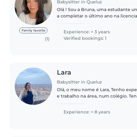
Babysitter in Queluz
Olá ! Sou a Bruna, uma estudante un
a completar o último ano na licenci
Forenses e Criminais. Inscrevi me nesta aplicação com o
propósito de..
Family favorite
Experience: > 3 years
Verified bookings: 1
(1)
Lara
Babysitter in Queluz
Olá, o meu nome é Lara, Tenho expe
e trabalho na área, num colégio. Ten
educativa e experiência com criança
10 anos. Já..
Experience: > 8 years