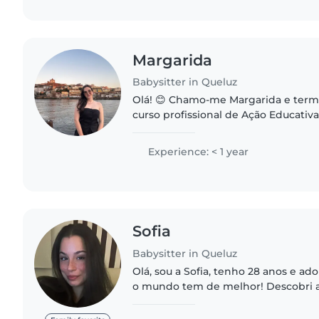
Margarida
Babysitter in Queluz
Olá! 😊 Chamo-me Margarida e terminei recentemente o
curso profissional de Ação Educativ
experiência direta com crianças em
Tenho prática no acompanhamento.
Experience: < 1 year
Sofia
Babysitter in Queluz
Olá, sou a Sofia, tenho 28 anos e ado
o mundo tem de melhor! Descobri a uns anos atrás que é
uma paixão minha e o que quero faz
tenho o curso..