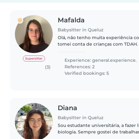
Mafalda
Babysitter in Queluz
Olá, não tenho muita experiência co
tomei conta de crianças com TDAH
alguma experiência com crianças m
tenho 3 sobrinhos (3 anos..
Supersitter
Experience: general.experience.
References: 2
(3)
Verified bookings: 5
Diana
Babysitter in Queluz
Sou estudante universitária, a fazer 
biologia. Sempre gostei de trabalhar
explicadora particular para o ensino