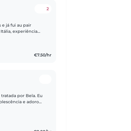
2
 já fui au pair
Itália, experiência
a, divertida e que
€7.50/hr
tratada por Bela. Eu
olescência e adoro
ma criança de 10