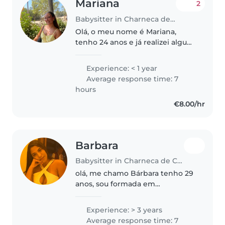
Mariana
2
Babysitter in Charneca de Caparica
Olá, o meu nome é Mariana,
tenho 24 anos e já realizei alguns
trabalhos como babysitter. Adoro
crianças, inclusive trabalho
Experience: < 1 year
atualmente num centro de
Average response time: 7
estudos na parte da tarde.
hours
Gosto..
€8.00/hr
Barbara
Babysitter in Charneca de Caparica
olá, me chamo Bárbara tenho 29
anos, sou formada em
publicidade e propaganda,
tenho uma filha de 8 anos que
Experience: > 3 years
nesse momento estar no Brasil.
Average response time: 7