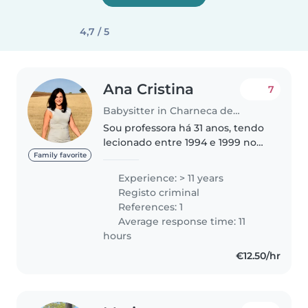
4,7 / 5
Ana Cristina
7
Babysitter in Charneca de Caparica
Sou professora há 31 anos, tendo
lecionado entre 1994 e 1999 no
Colégio Salesianos de Lisboa,
Family favorite
Oficinas São José, e desde 1999
Experience: > 11 years
no Ministério da Educação. Ao
Registo criminal
longo da minha carreira,..
References: 1
Average response time: 11
hours
€12.50/hr