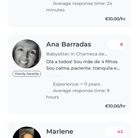
play four instruments, which I
Average response time: 24
love using to engage little..
minutes
€10.00/hr
Ana Barradas
8
Babysitter in Charneca de Caparica
Olá a todos! Sou mãe de 4 filhos.
Sou calma, paciente. tranquila e
meiga 🙂 Desde sempre estive
Family favorite
rodeada de criaças, sendo
Experience: > 11 years
babysitter há muitos anos! Faço
Average response time: 9
acompanhamento de mães e
hours
de..
€10.00/hr
Marlene
42