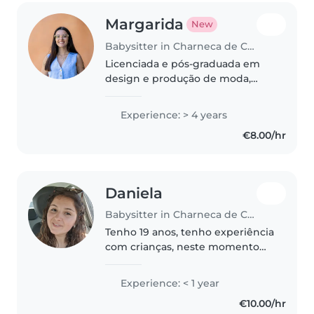
Margarida
New
Babysitter in Charneca de Caparica
Licenciada e pós-graduada em
design e produção de moda,
estou atualmente em Mestrado
nessa mesma área, e sou
Experience: > 4 years
professora assistente na
€8.00/hr
universidade onde estudei.
Tenho quatro anos de..
Daniela
Babysitter in Charneca de Caparica
Tenho 19 anos, tenho experiência
com crianças, neste momento
cuido de uma criança com 1 ano
e 8 meses. Gosto imenso de
Experience: < 1 year
crianças, sou responsável,
€10.00/hr
amigável, carinhosa, adoro