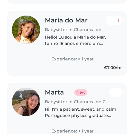
brincar..
Maria do Mar
1
Babysitter in Charneca de Caparica
Hello! Eu sou a Maria do Mar,
tenho 18 anos e moro em
Almada. A minha experiência
com crianças advém do facto de
Experience: > 1 year
eu ter um irmão mais novo que
€7.00/hr
eu 8 anos, ter muitos primos
mais novos,..
Marta
New
Babysitter in Charneca de Caparica
Hi! I'm a patient, sweet, and calm
Portuguese physics graduate
who loves working with children
of all ages. I adore music and
Experience: < 1 year