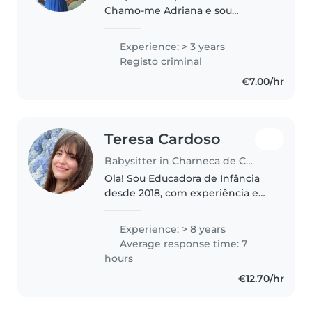
Chamo-me Adriana e sou
apaixonada por trabalhar com
crianças. Tenho formação na área
Experience: > 3 years
da educação e três anos de
Registo criminal
experiência no
€7.00/hr
acompanhamento e cuidado..
Teresa Cardoso
Babysitter in Charneca de Caparica
Ola! Sou Educadora de Infância
desde 2018, com experiência e
várias formações: primeiros
socorros, desenvolvimento
Experience: > 8 years
infantil, desfralde e gestão das
Average response time: 7
emoções. Sou uma pessoa
hours
responsável,..
€12.70/hr