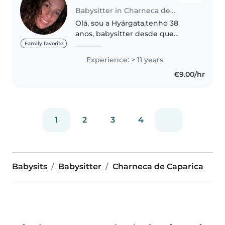
Babysitter in Charneca de Caparica
Olá, sou a Hyárgata,tenho 38
anos, babysitter desde que
tenho 17 anos de bebés e
Family favorite
crianças.Sou formada em auxiar
Experience: > 11 years
de educação infantil. Bastante
€9.00/hr
animada e sempre atenciosa.Não
tenho..
1
2
3
4
Babysits
Babysitter
Charneca de Caparica