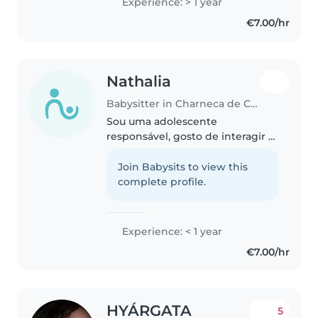
Experience: > 1 year
€7.00/hr
Nathalia
Babysitter in Charneca de Caparica
Sou uma adolescente
responsável, gosto de interagir e
cuidar de crianças independente
da idade,gosto de brincar e fazer
Join Babysits to view this
desportos e ajudar nas tarefas da
complete profile.
escola.
Experience: < 1 year
€7.00/hr
HYÁRGATA
5