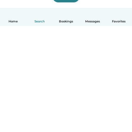
Home
Search
Bookings
Messages
Favorites
English
How it works
Help
Terms & Privacy
Pricing
Company details
Babysits for Work
Community standards
© Babysits B.V.