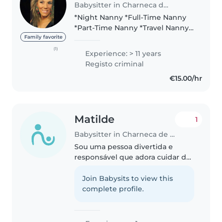
Babysitter in Charneca de Caparica
*Night Nanny *Full-Time Nanny
*Part-Time Nanny *Travel Nanny
Hello! I'm Marlene, I'm a
Family favorite
Portuguese girl from Lisbon ,
(1)
Experience: > 11 years
and i've been working as a
Registo criminal
Nanny for more than 20 years in
€15.00/hr
Lisbon..
Matilde
1
Babysitter in Charneca de Caparica
Sou uma pessoa divertida e
responsável que adora cuidar de
crianças. Tenho experiência de
um ano com bebés e crianças
Join Babysits to view this
pequenas e gosto de ler, música
complete profile.
e jogos. Falo francês, inglês..