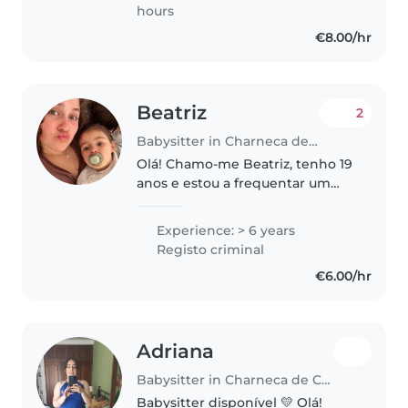
Já cuidei de criança durante
hours
algum tempo..
€8.00/hr
Beatriz
2
Babysitter in Charneca de Caparica
Olá! Chamo-me Beatriz, tenho 19
anos e estou a frequentar um
curso profissional de Desenho
Digital 3D. Tenho experiência no
Experience: > 6 years
cuidado de crianças desde muito
Registo criminal
nova, graças ao contacto..
€6.00/hr
Adriana
Babysitter in Charneca de Caparica
Babysitter disponível 💛 Olá!