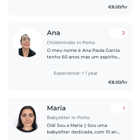
com crianças pois já trabalhei
€8.00/hr
num cento de estudos e sou..
Ana
2
Childminder in Porto
O meu nome é Ana Paula Garcia
tenho 60 anos mas um espírito
muito jovem, adoro crianças de
todas as idades. Mimo, atenção,
Experience: < 1 year
carinho, paciência e brincadeira
€8.00/hr
são gestos obrigatórios..
Maria
1
Babysitter in Porto
Olá! Sou a Maria :) Sou uma
babysitter dedicada, com 10 anos
de experiência em cuidar de