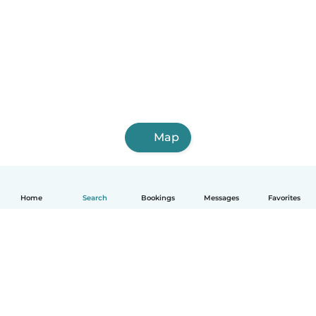
Map
Home
Search
Bookings
Messages
Favorites
English
How it works
Help
Terms & Privacy
Pricing