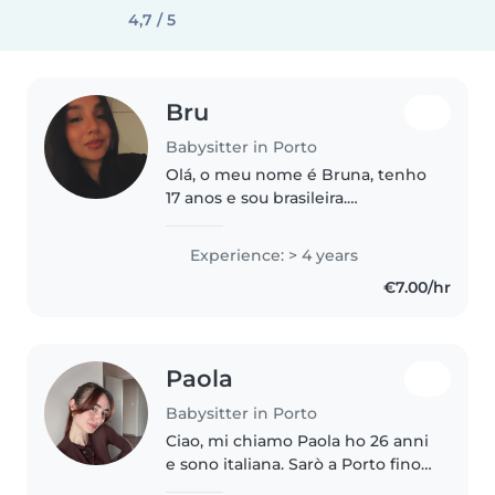
4,7 / 5
Bru
Babysitter in Porto
Olá, o meu nome é Bruna, tenho
17 anos e sou brasileira.
Atualmente, estou a estudar no
ensino profissional, no curso
Experience: > 4 years
técnico de Ação Educativa, o que
€7.00/hr
me permite desenvolver
conhecimentos..
Paola
Babysitter in Porto
Ciao, mi chiamo Paola ho 26 anni
e sono italiana. Sarò a Porto fino
a data da destinarsi e sono