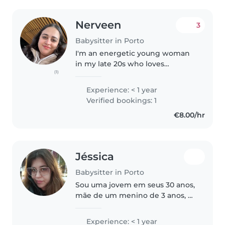
Nerveen
3
Babysitter in Porto
I'm an energetic young woman
in my late 20s who loves
(1)
working with children. Although
I don't have any professional
Experience: < 1 year
babysitting experience yet, I've
Verified bookings: 1
been around kids my whole life..
€8.00/hr
Jéssica
Babysitter in Porto
Sou uma jovem em seus 30 anos,
mãe de um menino de 3 anos, e
estou à procura de trabalho de
babysitting. Tenho experiência
Experience: < 1 year