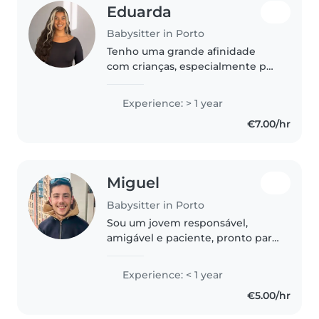
Eduarda
Babysitter in Porto
Tenho uma grande afinidade
com crianças, especialmente por
atuar como professora de balé
infantil, onde desenvolvi
Experience: > 1 year
diariamente habilidades como
€7.00/hr
paciência, empatia e
comunicação adaptada..
Miguel
Babysitter in Porto
Sou um jovem responsável,
amigável e paciente, pronto para
cuidar das suas crianças em
quanto você faz as suas
Experience: < 1 year
necessidades Tenho experiência
€5.00/hr
com crianças nas idades de 6 a
14 anos...