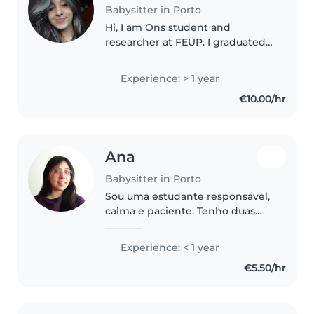
Babysitter in Porto
Hi, I am Ons student and
researcher at FEUP. I graduated
from one of the best universities
in Tunisia and hold a master
Experience: > 1 year
degree, I speak fluent arabe,
€10.00/hr
french and english alittle
getman..
Ana
Babysitter in Porto
Sou uma estudante responsável,
calma e paciente. Tenho duas
irmãs mais novas, por isso tenho
alguma experiência com
Experience: < 1 year
crianças. Posso preparar
€5.50/hr
refeições, ajudar com tarefas
domésticas..