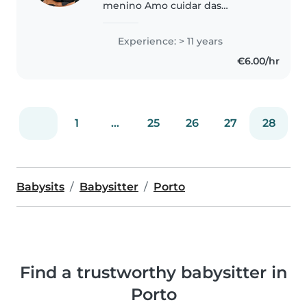
menino Amo cuidar das
crianças.. Sou amantes de animal
Experience: > 11 years
€6.00/hr
1
...
25
26
27
28
Babysits
Babysitter
Porto
Find a trustworthy babysitter in
Porto