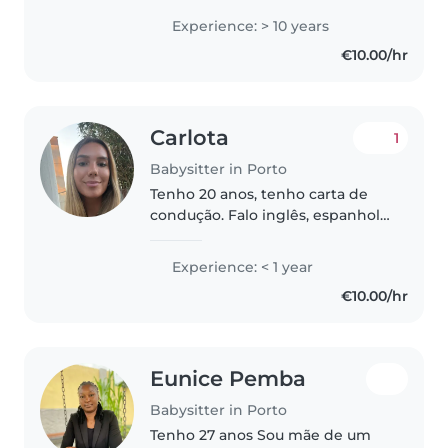
crianças de diferentes idades.
Experience: > 10 years
Tenho formação em Artes, o que
€10.00/hr
me permite trazer um toque
criativo..
Carlota
1
Babysitter in Porto
Tenho 20 anos, tenho carta de
condução. Falo inglês, espanhol,
português e francês por isso
tenho facilidade em comunicar e
Experience: < 1 year
interagir com outras culturas e
€10.00/hr
idiomas. Pois tenho família..
Eunice Pemba
Babysitter in Porto
Tenho 27 anos Sou mãe de um