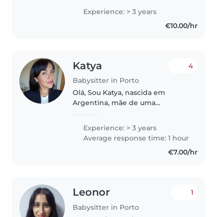
disponibile per babysitting
Experience: > 3 years
occasionale o temporaneo per
€10.00/hr
famiglie italiane o bambini..
Katya
4
Babysitter in Porto
Olá, Sou Katya, nascida em
Argentina, mãe de uma
pequenina chamada Matilde.
Sou uma pessoa criativa,
Experience: > 3 years
tranquila e com muita paciência,
Average response time: 1 hour
dou-me bem com crianças e
€7.00/hr
adolescentes. Tenho..
Leonor
1
Babysitter in Porto