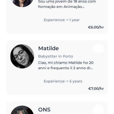
Sou uma jovem de 18 anos com
formação em Animação
Sociocultural. Embora não tenha
experiência prévia em
Experience: < 1 year
babysitter, estagiei em dois
€6.00/hr
infantários com crianças dos 3 a
5 anos. Falo..
Matilde
Babysitter in Porto
Ciao, mi chiamo Matilde ho 20
anni e frequento il 2 anno di
università. Ho sempre lavorato
con i bambini da 6 anni a questa
Experience: > 5 years
parte sia in colonie estive con la
€7.00/hr
parrocchia sia come animatrice..
ONS