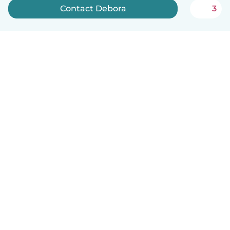
Contact Debora
3
English
How it works
Help
Terms & Privacy
Pricing
Company details
Babysits for Work
Community standards