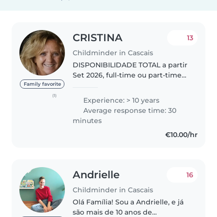
CRISTINA
13
Childminder in Cascais
DISPONIBILIDADE TOTAL a partir
Set 2026, full-time ou part-time
em vossa casa, com
Family favorite
responsabilidade, afecto e
(1)
Experience: > 10 years
profissionalismo. Avaliação de
Average response time: 30
uma Mãe, disponível para
minutes
consulta no meu..
€10.00/hr
Andrielle
16
Childminder in Cascais
Olá Família! Sou a Andrielle, e já
são mais de 10 anos de