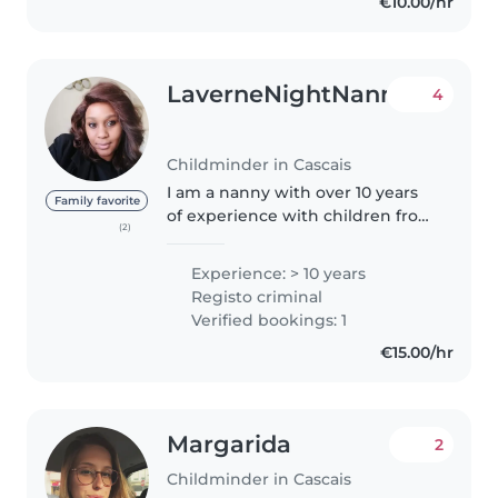
€10.00/hr
comfortable with pets, cooking,..
LaverneNightNanny
4
Childminder in Cascais
I am a nanny with over 10 years
Family favorite
of experience with children from
(2)
newborn to school going age
that has transitioned into a
Experience: > 10 years
Newborn Care Specialist and
Registo criminal
Postpartum Doula. I am a loving..
Verified bookings: 1
€15.00/hr
Margarida
2
Childminder in Cascais