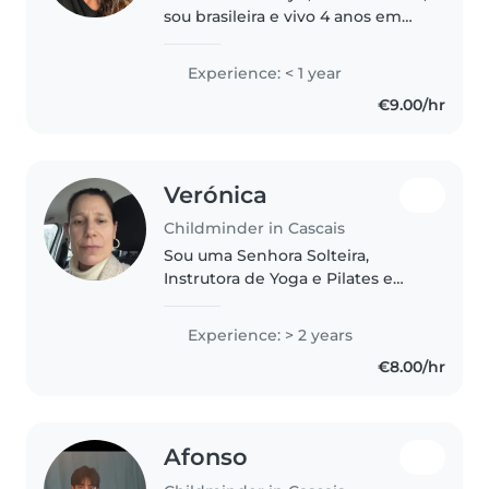
sou brasileira e vivo 4 anos em
Portugal. Frequento uma
formação no período da manhã,
Experience: < 1 year
por isso procuro uma
€9.00/hr
oportunidade que me permita
trabalhar durante..
Verónica
Childminder in Cascais
Sou uma Senhora Solteira,
Instrutora de Yoga e Pilates e
estudante de História da Arte na
Faculdade de Letras. Moro perto
Experience: > 2 years
de São Domingos de Rana numa
€8.00/hr
vivenda muito grande e com
muito..
Afonso