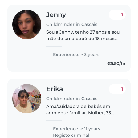
Jenny
1
Childminder in Cascais
Sou a Jenny, tenho 27 anos e sou
mãe de uma bebé de 18 meses.
Cuido de crianças até aos 3 anos
na minha casa, num ambiente
Experience: > 3 years
familiar, seguro e acolhedor, com
€5.50/hr
muito carinho, paciência..
Erika
1
Childminder in Cascais
Ama/cuidadora de bebés em
ambiente familiar. Mulher, 35
anos, mãe, com disponibilidade
para cuidar de bebés e crianças
Experience: > 11 years
pequenas em casa, em horário
Registo criminal