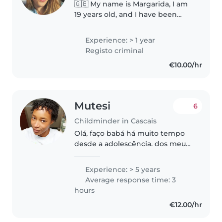
🇬🇧 My name is Margarida, I am
19 years old, and I have been
working with children since I
was 18. I have babysat since I was
Experience: > 1 year
16, and right now I work in a
Registo criminal
classroom with children aged..
€10.00/hr
Mutesi
6
Childminder in Cascais
Olá, faço babá há muito tempo
desde a adolescência. dos meus
irmãos, às minhas sobrinhas e
sobrinhos e filhos dos vizinhos.
Experience: > 5 years
Sou muito criativa, paciente,
Average response time: 3
compreensiva, amiga das
hours
crianças,..
€12.00/hr