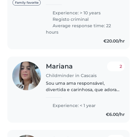
experiência na área de educação
Family favorite
e desenvolvimento infantil!
Experience: > 10 years
Estou disponível para ir até
Registo criminal
vocês!! Mas a minha casinha
Average response time: 22
também..
hours
€20.00/hr
Mariana
2
Childminder in Cascais
Sou uma ama responsável,
divertida e carinhosa, que adora
trabalhar com crianças de todas
as idades. Sinto-me à vontade
Experience: < 1 year
com animais de estimação, a
€6.00/hr
cozinhar, a realizar tarefas
domésticas..