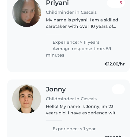
Priyani
5
Childminder in Cascais
My name is priyani. I am a skilled
caretaker with over 10 years of
experience working with
children of all ages, from babies
Experience: > 11 years
to elementary school students. I
Average response time: 59
am responsible, compassionate,..
minutes
€12.00/hr
Jonny
Childminder in Cascais
Hello! My name is Jonny, im 23
years old. I have experience with
toddlers and preschoolers, and I
love engaging them in reading,
Experience: < 1 year
music, and games. I'm