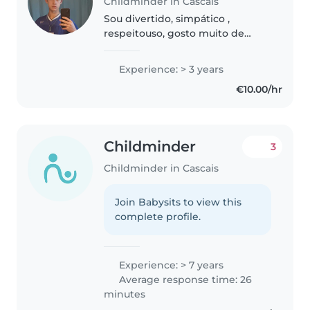
Childminder in Cascais
Sou divertido, simpático ,
respeitouso, gosto muito de
brincadeira mas também ser
sério quando o momento o pede
Experience: > 3 years
que seja
€10.00/hr
Childminder
3
Childminder in Cascais
Join Babysits to view this
complete profile.
Experience: > 7 years
Average response time: 26
minutes