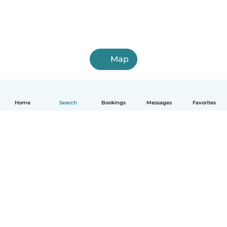
Map
Home
Search
Bookings
Messages
Favorites
English
How it works
Help
Terms & Privacy
Pricing
Company details
Babysits for Work