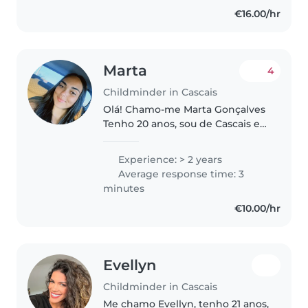
fixo de segunda a sexta-feira...
€16.00/hr
Marta
4
Childminder in Cascais
Olá! Chamo-me Marta Gonçalves
Tenho 20 anos, sou de Cascais e
neste momento estou a tirar
uma licenciatura em psicologia.
Experience: > 2 years
Já faço babysitting alguns anos e
Average response time: 3
adoro crianças Em caso..
minutes
€10.00/hr
Evellyn
Childminder in Cascais
Me chamo Evellyn, tenho 21 anos,