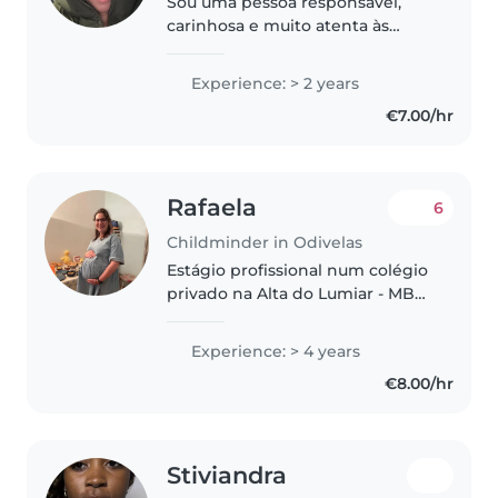
Sou uma pessoa responsável,
carinhosa e muito atenta às
necessidades das crianças. Gosto
de criar um ambiente seguro,
Experience: > 2 years
tranquilo e divertido,
€7.00/hr
respeitando sempre as rotinas e
valores..
Rafaela
6
Childminder in Odivelas
Estágio profissional num colégio
privado na Alta do Lumiar - MB
Irmã mais velha, monitora de
férias de verão, babysitter a full
Experience: > 4 years
time durante 2 anos com
€8.00/hr
atividade terminada e agora..
Stiviandra