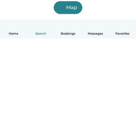
Map
Home
Search
Bookings
Messages
Favorites
English
How it works
Help
Terms & Privacy
Pricing
Company details
Babysits for Work
Community standards