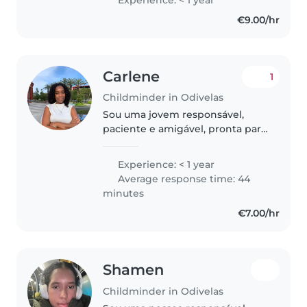
Sou uma pessoa responsável e
€9.00/hr
paciente. Tenho experiência em
apoio..
Carlene
1
Childminder in Odivelas
Sou uma jovem responsável,
paciente e amigável, pronta para
cuidar das suas crianças! Tenho
experiência com bebés, crianças
Experience: < 1 year
em idade pré-escolar e em idade
Average response time: 44
escolar. Gosto de fazer..
minutes
€7.00/hr
Shamen
Childminder in Odivelas