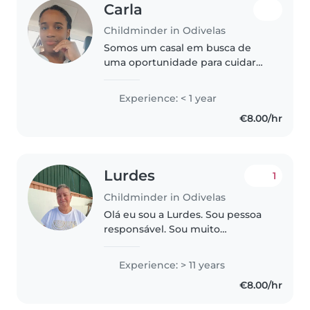
Carla
Childminder in Odivelas
Somos um casal em busca de
uma oportunidade para cuidar
da nossa bebé de 11 meses.
Experience: < 1 year
€8.00/hr
Lurdes
1
Childminder in Odivelas
Olá eu sou a Lurdes. Sou pessoa
responsável. Sou muito
carinhosa com crianças e
animais. Gosto de cozinhar e de
Experience: > 11 years
ter as coisas limpas e
€8.00/hr
organizadas. Sou reformada da
função pública...