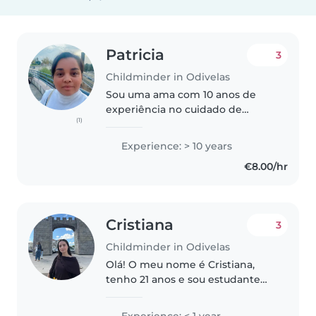
Patricia
3
Childminder in Odivelas
Sou uma ama com 10 anos de
experiência no cuidado de
(1)
crianças de todas as idades,
desde bebés a adolescentes. Sou
Experience: > 10 years
responsável, calma e carinhosa, e
€8.00/hr
adoro passar tempo com as
crianças...
Cristiana
3
Childminder in Odivelas
Olá! O meu nome é Cristiana,
tenho 21 anos e sou estudante
de Matemática Aplicada à
Tecnologia e à Empresa no ISEL.
Experience: < 1 year