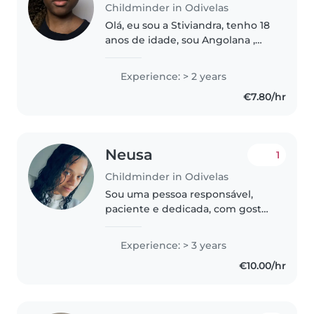
Childminder in Odivelas
Olá, eu sou a Stiviandra, tenho 18
anos de idade, sou Angolana ,
moro em Odivelas, e amo
crianças.
Experience: > 2 years
€7.80/hr
Neusa
1
Childminder in Odivelas
Sou uma pessoa responsável,
paciente e dedicada, com gosto
por cuidar de crianças. Tenho
facilidade em criar um ambiente
Experience: > 3 years
seguro, divertido e educativo,
€10.00/hr
adaptando as atividades à idade..