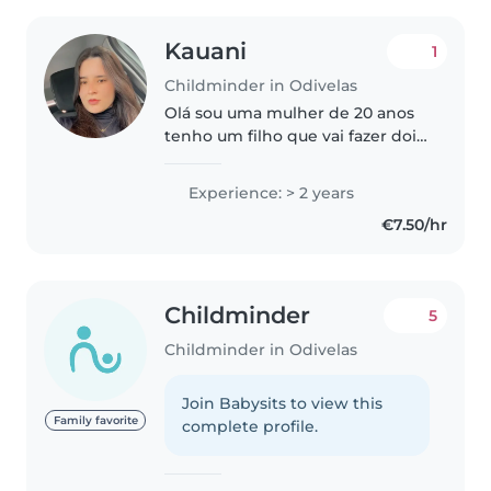
Kauani
1
Childminder in Odivelas
Olá sou uma mulher de 20 anos
tenho um filho que vai fazer dois
anos tenho uma experiência já
de anos amo crianças com todo
Experience: > 2 years
meu coração adoro brincar com
€7.50/hr
elas passear e ajudá-las
Childminder
5
Childminder in Odivelas
Join Babysits to view this
Family favorite
complete profile.