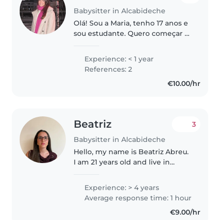
Babysitter in Alcabideche
Olá! Sou a Maria, tenho 17 anos e
sou estudante. Quero começar a
trabalhar como babysitter
porque gosto muito de crianças
Experience: < 1 year
e de passar tempo com elas. Sou
References: 2
uma pessoa responsável,
€10.00/hr
paciente,..
Beatriz
3
Babysitter in Alcabideche
Hello, my name is Beatriz Abreu.
I am 21 years old and live in
Cascais. From an early age, I love
to be around children which has
Experience: > 4 years
given me practical experience
Average response time: 1 hour
and confidence in taking..
€9.00/hr