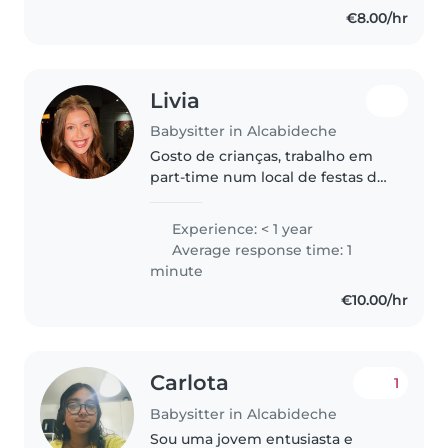
€8.00/hr
Livia
Babysitter in Alcabideche
Gosto de crianças, trabalho em
part-time num local de festas de
aniversário para crianças com
idades entre os 3 e os 12 anos. Sei
Experience: < 1 year
cozinhar e tenho carta de
Average response time: 1
condução. Sou responsável,..
minute
€10.00/hr
Carlota
1
Babysitter in Alcabideche
Sou uma jovem entusiasta e