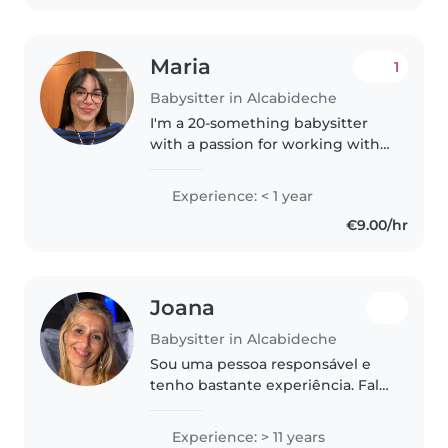
Maria
1
Babysitter in Alcabideche
I'm a 20-something babysitter
with a passion for working with
children of all ages! I'm currently
pursuing a degree in Biology,
Experience: < 1 year
with dreams of researching
€9.00/hr
neuroscience. I'm fluent..
Joana
Babysitter in Alcabideche
Sou uma pessoa responsável e
tenho bastante experiência. Falo
inglês, italiano e um pouco de
francês também.
Experience: > 11 years