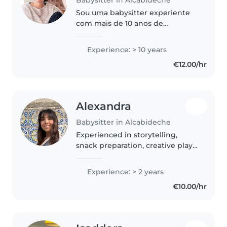
Sou uma babysitter experiente
com mais de 10 anos de
experiência, principalmente com
bebés e crianças em idade pré-
Experience: > 10 years
escolar. Tenho formação em
€12.00/hr
Humanidades, yoga para bebés e
massagem...
Alexandra
Babysitter in Alcabideche
Experienced in storytelling,
snack preparation, creative play,
and solving important toddler
negotiations. I love creating a
Experience: > 2 years
fun, safe, and happy
€10.00/hr
environment where children
can feel..