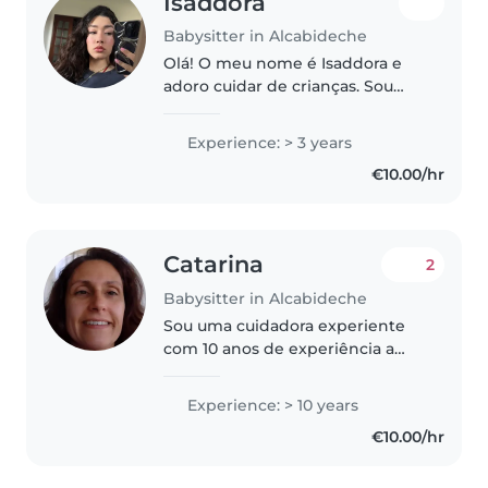
Isaddora
Babysitter in Alcabideche
Olá! O meu nome é Isaddora e
adoro cuidar de crianças. Sou
uma pessoa muito responsável,
paciente e carinhosa. Já cuidei
Experience: > 3 years
de um bebé desde os 3 meses
€10.00/hr
até aos 3 anos e atualmente
também..
Catarina
2
Babysitter in Alcabideche
Sou uma cuidadora experiente
com 10 anos de experiência a
cuidar de crianças desde bebés
até adolescentes. Sou
Experience: > 10 years
responsável, empática e
€10.00/hr
carinhosa, e adoro passar tempo
com as crianças...