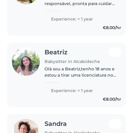
responsável, pronta para cuidar
das crianças com carinho e
dedicação. Tenho experiência
Experience: < 1 year
com crianças de diferentes
€8.00/hr
idades, desde crianças em idade
pré-escolar..
Beatriz
Babysitter in Alcabideche
Olá sou a Beatriz,tenho 18 anos e
estou a tirar uma licenciatura no
curso de Psicologia em
Lisboa.Sou um pouco tímida mas
Experience: < 1 year
ultrapasso rápido e sou
€8.00/hr
responsável e cuidadosa.Apesar
de..
Sandra
Babysitter in Alcabideche