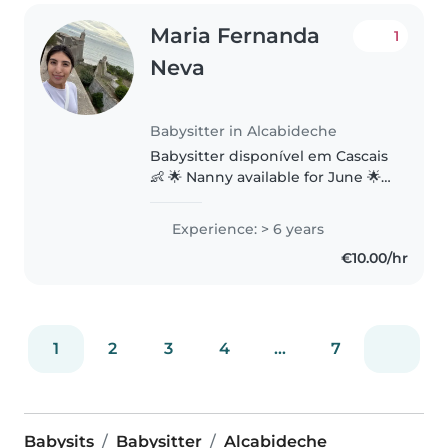
Maria Fernanda
1
Neva
Babysitter in Alcabideche
Babysitter disponível em Cascais
👶 🌟 Nanny available for June 🌟
Hello everyone My name is
Fernanda, and I am a certified
Experience: > 6 years
Early Childhood Education
€10.00/hr
teacher. I am currently looking..
1
2
3
4
...
7
Babysits
Babysitter
Alcabideche