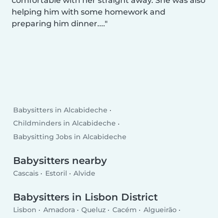
comfortable with her straight away. She was also
helping him with some homework and
preparing him dinner....
Babysitters in Alcabideche
Childminders in Alcabideche
Babysitting Jobs in Alcabideche
Babysitters nearby
Cascais
Estoril
Alvide
Babysitters in Lisbon District
Lisbon
Amadora
Queluz
Cacém
Algueirão