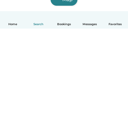
Home
Search
Bookings
Messages
Favorites
English
How it works
Help
Terms & Privacy
Pricing
Company details
Babysits for Work
Community standards