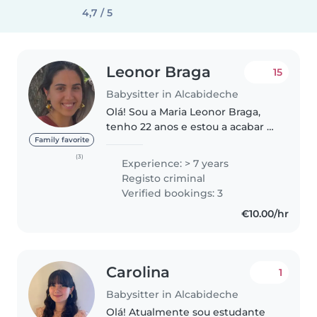
4,7 / 5
Leonor Braga
15
Babysitter in Alcabideche
Olá! Sou a Maria Leonor Braga,
tenho 22 anos e estou a acabar a
licenciatura em Arquitetura.
Family favorite
Cresci numa família grande, com
(3)
Experience: > 7 years
quatro irmãos, muitos primos e
Registo criminal
sobrinhos, o que me deu..
Verified bookings: 3
€10.00/hr
Carolina
1
Babysitter in Alcabideche
Olá! Atualmente sou estudante