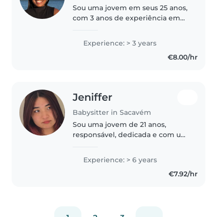
Sou uma jovem em seus 25 anos,
com 3 anos de experiência em
cuidar de crianças em idade
escolar e adolescentes. Falo
Experience: > 3 years
espanhol, inglês e português.
€8.00/hr
Adoro desenhar, ler, tocar
música..
Jeniffer
Babysitter in Sacavém
Sou uma jovem de 21 anos,
responsável, dedicada e com um
grande carinho por crianças.
Desde cedo desenvolvi uma
Experience: > 6 years
ligação muito especial com os
€7.92/hr
mais pequenos, especialmente
por ter dois..