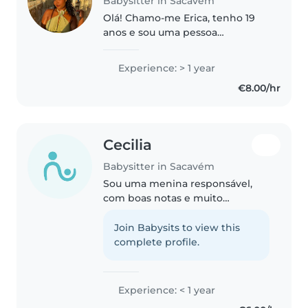
Babysitter in Sacavém
Olá! Chamo-me Erica, tenho 19
anos e sou uma pessoa
responsável, divertida e criativa.
Adoro passar tempo com
Experience: > 1 year
crianças e criar atividades que
€8.00/hr
promovam o seu bem-estar e
desenvolvimento...
Cecilia
Babysitter in Sacavém
Sou uma menina responsável,
com boas notas e muito
dedicada. Tenho interesse em
trabalhar com crianças e estou a
Join Babysits to view this
procurar seguir essa paixão
complete profile.
através do babysitting,
aprendendo e ganhando..
Experience: < 1 year