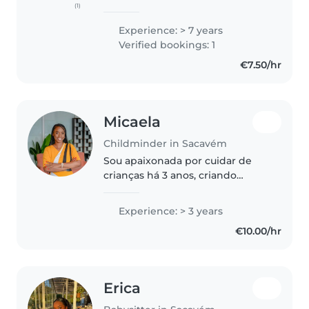
(1)
facilidade em lidar com crianças
de diferentes idades. Tenho
Experience: > 7 years
paciência, atenção e gosto de
Verified bookings: 1
criar um ambiente seguro e
€7.50/hr
acolhedor,..
Micaela
Childminder in Sacavém
Sou apaixonada por cuidar de
crianças há 3 anos, criando
atividades divertidas como
música e trabalhos manuais. Sou
Experience: > 3 years
sólida e criativa, gosto de
€10.00/hr
cozinhar refeições saudáveis e
ajudar..
Erica