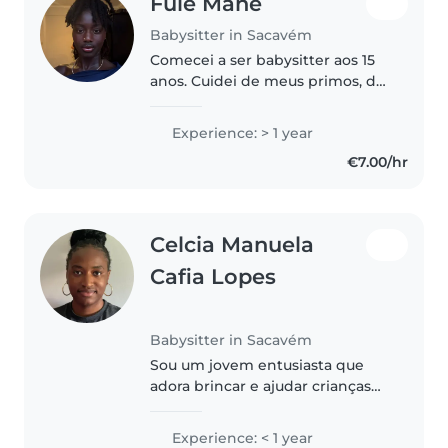
Fulé Mané
Babysitter in Sacavém
Comecei a ser babysitter aos 15
anos. Cuidei de meus primos, do
irmão de um amigo e dos filhos
dos meus vizinhos. Atualmente
Experience: > 1 year
estou a estudar. No meu tempo
€7.00/hr
livre gostaria de ser babysitter..
Celcia Manuela
Cafia Lopes
Babysitter in Sacavém
Sou um jovem entusiasta que
adora brincar e ajudar crianças
em idade pré-escolar. Gosto de
ler e jogos, e apoio com prazer os
Experience: < 1 year