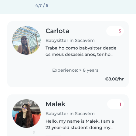
4,7 / 5
Carlota
5
Babysitter in Sacavém
Trabalho como babysitter desde
os meus desaseis anos, tenho
experiência desde recém-
nascidos até a adolescência.
Experience: > 8 years
Trabalho também numa cresce!
€8.00/hr
Sou muito carinhosa, gosto de
participar..
Malek
1
Babysitter in Sacavém
Hello, my name is Malek. I am a
23 year-old student doing my
(1)
masters living in Sacavém,