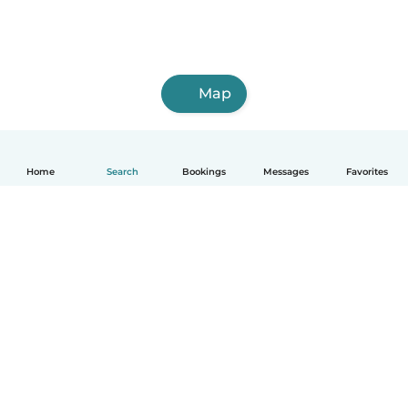
Map
Home
Search
Bookings
Messages
Favorites
English
How it works
Help
Terms & Privacy
Pricing
Company details
Babysits for Work
Community standards