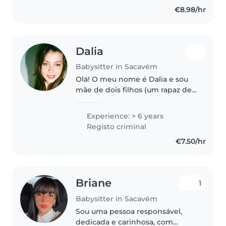
trabalhos de casa. Disponível
€8.98/hr
para babysitting em sua..
Dalia
Babysitter in Sacavém
Olá! O meu nome é Dalia e sou
mãe de dois filhos (um rapaz de
10 anos e uma rapariga de 17).
Tenho mais de 15 anos de
Experience: > 6 years
experiência prática e diária a
Registo criminal
cuidar de crianças, desde que
€7.50/hr
eram..
Briane
1
Babysitter in Sacavém
Sou uma pessoa responsável,
dedicada e carinhosa, com