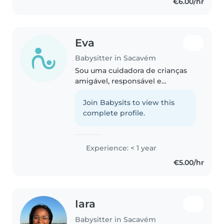
€6.00/hr
Eva
Babysitter in Sacavém
Sou uma cuidadora de crianças
amigável, responsável e
paciente, pronta para cuidar do
seu filho em idade pré-escolar.
Join Babysits to view this
Tenho habilidades em desenho,
complete profile.
leitura, música e jogos, e estou..
Experience: < 1 year
€5.00/hr
Iara
Babysitter in Sacavém