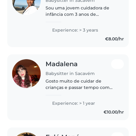
Babysitter in Sacavém
Sou uma jovem cuidadora de
infância com 3 anos de
experiência, trabalhando com
bebés, crianças em idade pré-
Experience: > 3 years
escolar e em idade escolar.
€8.00/hr
Tenho formação em cuidados de
infância e experiência..
Madalena
Babysitter in Sacavém
Gosto muito de cuidar de
crianças e passar tempo com
elas, gosto da educação positiva
e de tratar as crianças sempre
Experience: > 1 year
com muito respeito e cuidado.
€10.00/hr
Tenho 20 anos e estudo
psicologia.