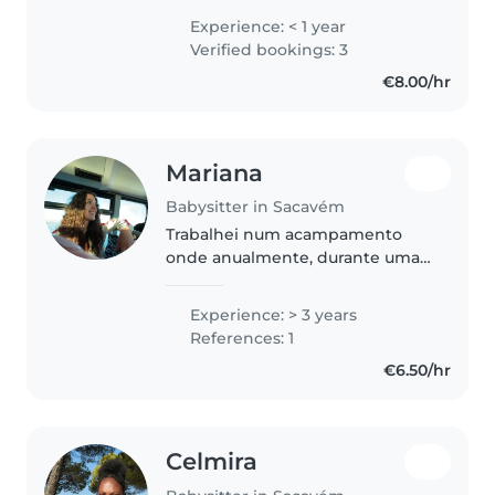
Lisbon. I consider myself a
Experience: < 1 year
responsible, patient, and caring
Verified bookings: 3
person, and I genuinely enjoy
€8.00/hr
spending..
Mariana
Babysitter in Sacavém
Trabalhei num acampamento
onde anualmente, durante uma
semana, tomava conta de
crianças em conjunto com
Experience: > 3 years
outros colegas. Era bastante
References: 1
cansativo mas muito gratificante
€6.50/hr
porque adoro estar..
Celmira