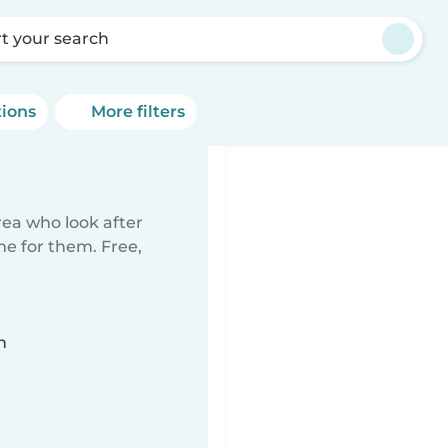
rt your search
tions
More filters
rea who look after
me for them. Free,
n