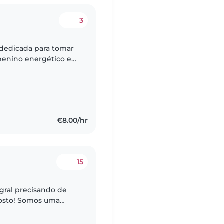
3
 dedicada para tomar
menino energético e
távamos de alguém que
€8.00/hr
15
gral precisando de
gosto! Somos uma
s!