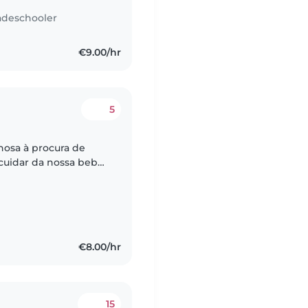
adeschooler
€9.00/hr
5
hosa à procura de
cuidar da nossa bebé,
ga, sorridente e
€8.00/hr
15