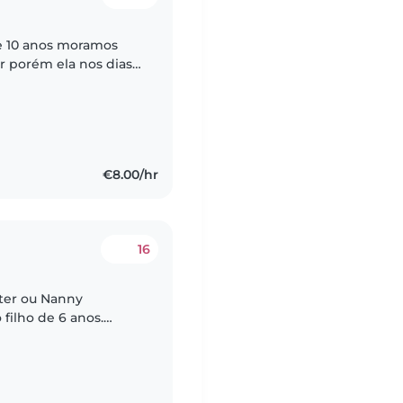
de 10 anos moramos
ar porém ela nos dias
e alguém que me
€8.00/hr
16
tter ou Nanny
filho de 6 anos.
ponsável e que saiba