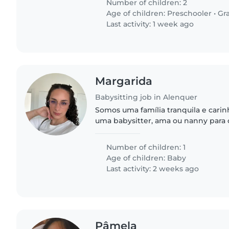
Number of children: 2
Age of children:
Preschooler
•
Gr
Last activity: 1 week ago
Margarida
Babysitting job in Alenquer
Somos uma família tranquila e carin
uma babysitter, ama ou nanny para 
a Leonor. Ela é uma bebé muito mei
curiosa, adora colo,..
Number of children: 1
Age of children:
Baby
Last activity: 2 weeks ago
Pâmela