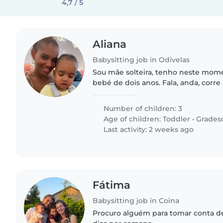
4,7 / 5
Aliana
Babysitting job in Odivelas
Sou mãe solteira, tenho neste mo
bebé de dois anos. Fala, anda, corr
tudo porque é intolerante à lactose 
vegetal. Moramos..
Number of children: 3
Age of children:
Toddler
•
Grades
Last activity: 2 weeks ago
Fátima
Babysitting job in Coina
Procuro alguém para tomar conta d