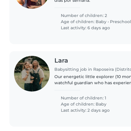
dias por semana.
Number of children: 2
Age of children:
Baby
•
Preschool
Last activity: 6 days ago
Lara
Babysitting job in Raposeira (Distrit
Our energetic little explorer (10 mo
watchful guardian who has experie
seek a caring, English speaking baby
preferably on a regular..
Number of children: 1
Age of children:
Baby
Last activity: 2 days ago