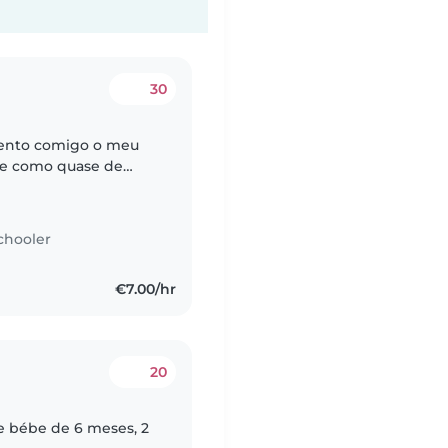
30
mento comigo o meu
e e como quase de
portanto so bebe leite
chooler
€7.00/hr
20
e bébe de 6 meses, 2