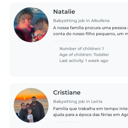
Natalie
Babysitting job in Albufeira
A nossa família procura uma pessoa
conta do nosso filho pequeno, um 
hiperativo de cerca de 3 anos. Gos
se sentisse confortável..
Number of children: 1
Age of children:
Toddler
Last activity: 1 week ago
Cristiane
Babysitting job in Leiria
Família que trabalha em tempo inte
ajuda para a época das férias em A
família divertida e adoramos esporte