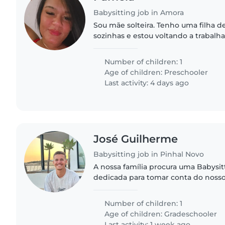
Babysitting job in Amora
Sou mãe solteira. Tenho uma filha 
sozinhas e estou voltando a trabalh
de escola fica na atl e precisava d
auxiliasse nos dias..
Number of children: 1
Age of children:
Preschooler
Last activity: 4 days ago
José Guilherme
Babysitting job in Pinhal Novo
A nossa família procura uma Babysi
dedicada para tomar conta do nosso 
Gostamos de uma pessoa calma, res
incentivar conversas e brincadeiras..
Number of children: 1
Age of children:
Gradeschooler
Last activity: 1 week ago