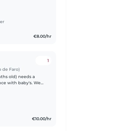
er
€8.00/hr
1
o de Faro)
nths old) needs a
nce with baby's. We
sitter or nanny,
€10.00/hr