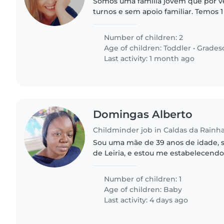
Somos uma família jovem que por ve
turnos e sem apoio familiar. Temos 1
com necessidades especiais e uma 
gostaríamos de encontrar..
Number of children: 2
Age of children:
Toddler
•
Grades
Last activity: 1 month ago
Domingas Alberto
Childminder job in Caldas da Rainh
Sou uma mãe de 39 anos de idade, 
de Leiria, e estou me estabelecend
irmã e uma sobrinha e a minha filh
meses no dia 23 deste...
Number of children: 1
Age of children:
Baby
Last activity: 4 days ago