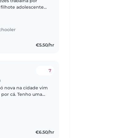
zes trabalha por
 filhote adolescente
menina de 2 anos e
chooler
€5.50/hr
7
a
só nova na cidade vim
o por cá. Tenho uma
a que completa 6
€6.50/hr