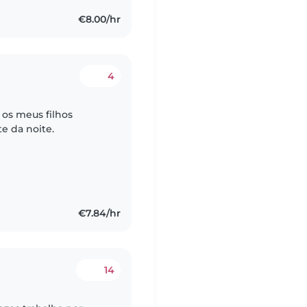
€8.00/hr
4
 os meus filhos
e da noite.
€7.84/hr
14