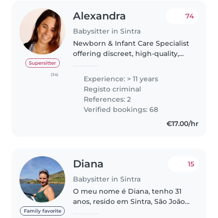
Alexandra
74
Babysitter in Sintra
Newborn & Infant Care Specialist
offering discreet, high-quality,
and personalized childcare. As a
Supersitter
mother of four (including twins),
(34)
Experience: > 11 years
I bring extensive experience
Registo criminal
with both newborns..
References: 2
Verified bookings: 68
€17.00/hr
Diana
15
Babysitter in Sintra
O meu nome é Diana, tenho 31
anos, resido em Sintra, São João
das lampas. Tenho o curso de
Family favorite