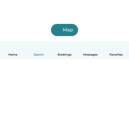
Map
Home
Search
Bookings
Messages
Favorites
English
How it works
Help
Terms & Privacy
Pricing
Company details
Babysits for Work
Community standards