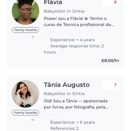
Flávia
8
Babysitter in Sintra
Prazer sou a Flávia! 💫 Tenho o
curso de Técnica profissional de
apoio à infância realizado e
Family favorite
desde então, sempre atuei como
(1)
Experience: > 4 years
auxiliar educativa em berçário,
Average response time: 2
creche e JI. Faixa etária:..
hours
€8.00/hr
Tânia Augusto
7
Babysitter in Sintra
Olá! Sou a Tânia — apaixonada
por livros, por fotografia, pela
gentileza das crianças e, acima
Family favorite
de tudo, pelo maravilhoso
(2)
Experience: > 6 years
mundo do desenvolvimento
References: 2