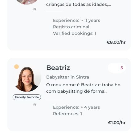
crianças de todas as idades,
(1)
tenho muito orgulho em
oferecer um serviço de
Experience: > 11 years
excelência. Sou responsável,
Registo criminal
atenta e carinhosa, com uma
Verified bookings: 1
Licenciatura em Educação..
€8.00/hr
Beatriz
5
Babysitter in Sintra
O meu nome é Beatriz e trabalho
com babysitting de forma
responsável, carinhosa e
Family favorite
dedicada. Trabalho na aplicação á
(1)
Experience: > 4 years
2 anos a cuidar de crianças de
References: 1
diferentes idades, desde bebés
€1.00/hr
até..