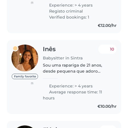
acção educativa, com estágio
(1)
Experience: > 4 years
integrado, e um estágio
Registo criminal
profissional de nove meses, no
Verified bookings: 1
qual..
€12.00/hr
Inês
10
Babysitter in Sintra
Sou uma rapariga de 21 anos,
desde pequena que adoro
crianças e bebés. Costumo tomar
Family favorite
conta regularmente do meu
(1)
Experience: > 4 years
sobrinho e também já cuidei
Average response time: 11
várias vezes conta de crianças,
hours
filhas de..
€10.00/hr