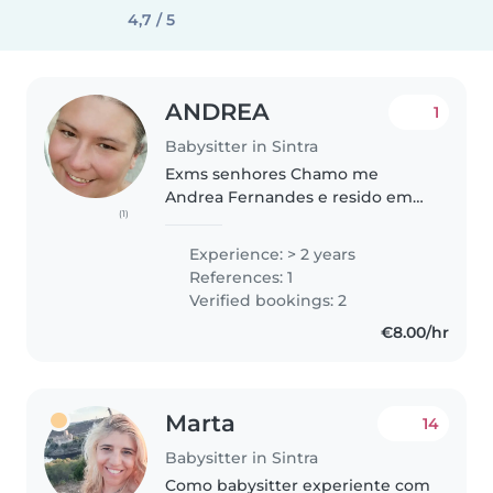
4,7 / 5
ANDREA
1
Babysitter in Sintra
Exms senhores Chamo me
Andrea Fernandes e resido em
(1)
Massama. Sou afavel carinhosá e
sobretudo atenciosa Considero
Experience: > 2 years
me uma pessoa dinamica,bem
References: 1
disposta e educada e tenho boa
Verified bookings: 2
interacção..
€8.00/hr
Marta
14
Babysitter in Sintra
Como babysitter experiente com