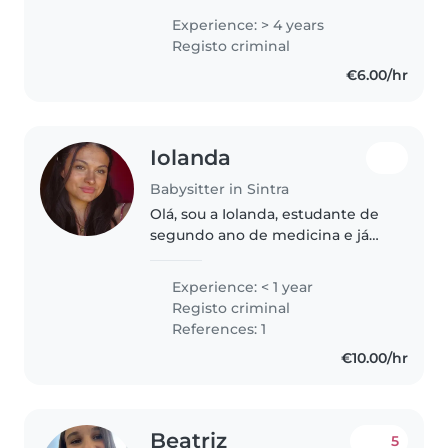
tomo conta de bebés e crianças
Experience: > 4 years
até aos 11 anos e isso fez-me
Registo criminal
perceber o quanto gosto desta..
€6.00/hr
Iolanda
Babysitter in Sintra
Olá, sou a Iolanda, estudante de
segundo ano de medicina e já
realizei babysitting durante 1
ano, anteriormente, pelo que me
Experience: < 1 year
sinto confortável e apta a fazê-lo
Registo criminal
novamente. Sou jovem,..
References: 1
€10.00/hr
Beatriz
5