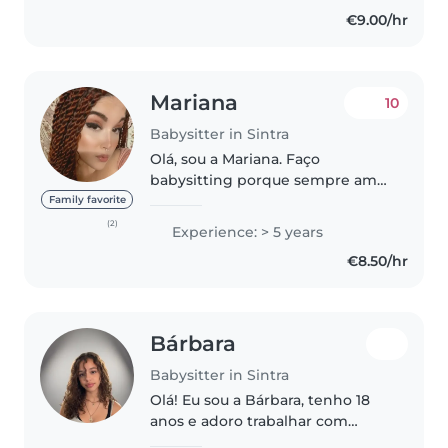
humano. Sou comunicadora,
€9.00/hr
criativa..
Mariana
10
Babysitter in Sintra
Olá, sou a Mariana. Faço
babysitting porque sempre amei
imenso de conviver com os mais
Family favorite
pequeninos, de fazer atividades
(2)
Experience: > 5 years
com eles e o mais importante,
€8.50/hr
de cuidar deles!! Tenho
experiência..
Bárbara
Babysitter in Sintra
Olá! Eu sou a Bárbara, tenho 18
anos e adoro trabalhar com
crianças. Desde muito nova que