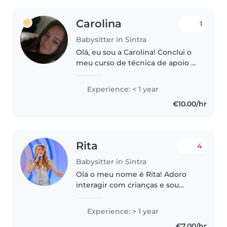
Carolina
1
Babysitter in Sintra
Olá, eu sou a Carolina! Conclui o
meu curso de técnica de apoio à
infância em 2019 e estou a
trabalhar num colégio. Sou uma
Experience: < 1 year
pessoa dinâmica, organizada e
€10.00/hr
bastante criativa. Estou
disponível..
Rita
4
Babysitter in Sintra
Olá o meu nome é Rita! Adoro
interagir com crianças e sou
muito ligada à área das artes ,
música , jogos , artes manuais ,
Experience: > 1 year
leitura... Trabalho em espetáculos
€7.00/hr