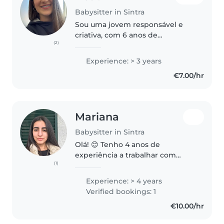
Babysitter in Sintra
Sou uma jovem responsável e
criativa, com 6 anos de
(2)
experiência em cuidar de
crianças de todas as idades.
Experience: > 3 years
Tenho experiência com crianças
€7.00/hr
com necessidades especiais,
incluindo autismo,..
Mariana
Babysitter in Sintra
Olá! 😊 Tenho 4 anos de
experiência a trabalhar com
(1)
crianças, tendo desenvolvido
uma forte capacidade para criar
Experience: > 4 years
ambientes seguros e divertidos.
Verified bookings: 1
Durante esse tempo tive a
€10.00/hr
oportunidade..